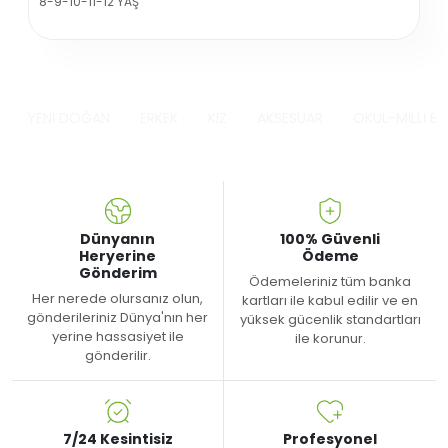
8-9-10-11-12 YAŞ
YENİ DOĞAN
ERKEK
KIZ
AKSESUAR
OKUL-MİLLİ B
Dünyanın
100% Güvenli
Heryerine
Ödeme
Gönderim
Ödemeleriniz tüm banka
Her nerede olursanız olun,
kartları ile kabul edilir ve en
gönderileriniz Dünya'nın her
yüksek gücenlik standartları
yerine hassasiyet ile
ile korunur.
gönderilir.
7/24 Kesintisiz
Profesyonel