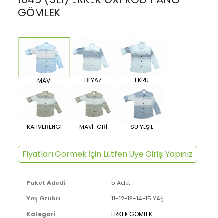
GÖMLEK
BEYAZ
EKRU
MAVİ
KAHVERENGI
MAVİ-GRİ
SU YEŞIL
Fiyatları Görmek İçin Lütfen Üye Girişi Yapınız
Paket Adedi
5 Adet
Yaş Grubu
11-12-13-14-15 YAŞ
Kategori
ERKEK GÖMLEK