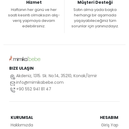
Hizmet
Müşteri Desteği
Haftanın her günü ve her
Satın alma yada başka
saati kesinti olmaksızın alış-
herhangi bir aşamada
veriş yapmaya devam
yaşayabileceğiniz tüm
edebilirsiniz.
sorunlar için yanınızdayız.
BIZE ULAŞIN
Akdeniz, 1315. Sk. No:14, 35210, Konak/İzmir
info@mimikabebe.com
+90 552 941 81 47
KURUMSAL
HESABIM
Hakkımızda
Giriş Yap