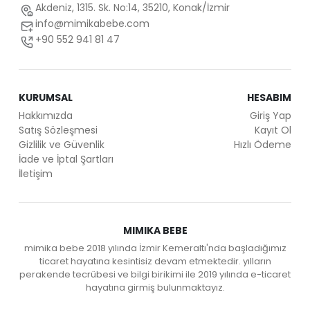
Akdeniz, 1315. Sk. No:14, 35210, Konak/İzmir
info@mimikabebe.com
+90 552 941 81 47
KURUMSAL
HESABIM
Hakkımızda
Giriş Yap
Satış Sözleşmesi
Kayıt Ol
Gizlilik ve Güvenlik
Hızlı Ödeme
İade ve İptal Şartları
İletişim
MIMIKA BEBE
mimika bebe 2018 yılında İzmir Kemeraltı'nda başladığımız
ticaret hayatına kesintisiz devam etmektedir. yılların
perakende tecrübesi ve bilgi birikimi ile 2019 yılında e-ticaret
hayatına girmiş bulunmaktayız.