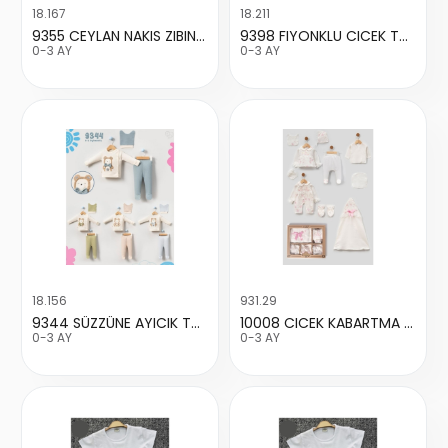
18.167
18.211
9355 CEYLAN NAKIS ZIBIN TAKIM
9398 FIYONKLU CICEK TAKIM
0-3 AY
0-3 AY
18.156
931.29
9344 SÜZZÜNE AYICIK TAKIM
10008 CICEK KABARTMA MUSLIN ONLU SET
0-3 AY
0-3 AY