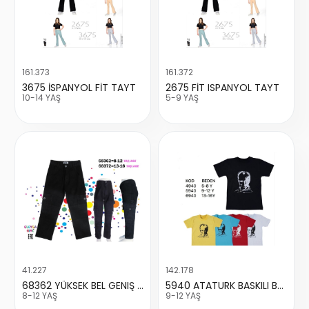
161.373
161.372
3675 İSPANYOL FİT TAYT
2675 FİT ISPANYOL TAYT
10-14 YAŞ
5-9 YAŞ
41.227
142.178
68362 YÜKSEK BEL GENIŞ PACA KOMANDO CEP PANTALON
5940 ATATURK BASKILI BADI
8-12 YAŞ
9-12 YAŞ