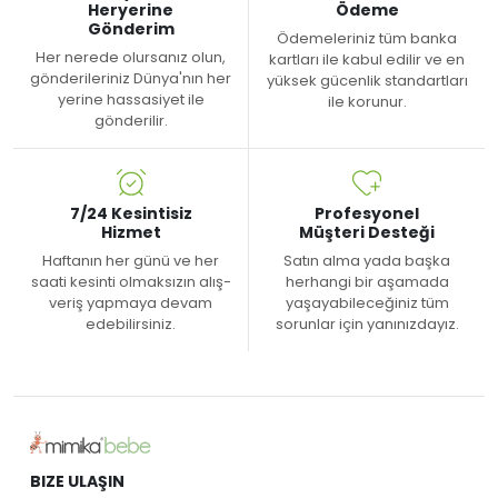
Heryerine
Ödeme
Gönderim
Ödemeleriniz tüm banka
Her nerede olursanız olun,
kartları ile kabul edilir ve en
gönderileriniz Dünya'nın her
yüksek gücenlik standartları
yerine hassasiyet ile
ile korunur.
gönderilir.
7/24 Kesintisiz
Profesyonel
Hizmet
Müşteri Desteği
Haftanın her günü ve her
Satın alma yada başka
saati kesinti olmaksızın alış-
herhangi bir aşamada
veriş yapmaya devam
yaşayabileceğiniz tüm
edebilirsiniz.
sorunlar için yanınızdayız.
BIZE ULAŞIN