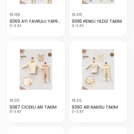
18.196
18.216
9369 AYI YAVRULU YAPRAKLI TAKIM
9395 RENKLI YILDIZ TAKIM
0-3 AY
0-3 AY
18.213
18.212
9387 CICEKLI ARI TAKIM
9390 ARI NAKISLI TAKIM
0-3 AY
0-3 AY