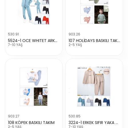
530.91
903.26
5524-1 OCE WHITET ARKA BASKILLI FERMUARLI TAKIM
107 HOLİDAYS BASKILI TAKIM
7-10 YAŞ
2-5 YAŞ
903.27
530.85
108 KÖPEK BASKILI TAKIM
3224-1 ERKEK SIFIR YAKA BASKILI TAKIM
2-5 YAŞ
7-10 YAŞ