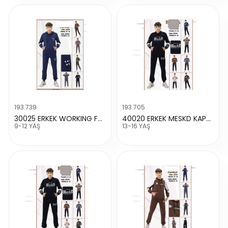
193.739
193.705
30025 ERKEK WORKING FARMAR 2 İP TAKIM
40020 ERKEK MESKD KAPŞONLU TAKIM
9-12 YAŞ
13-16 YAŞ