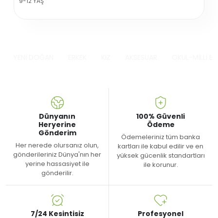
9-12 YAŞ
YENİ DOĞAN
ERKEK
KIZ
AKSESUAR
OKUL-MİLLİ B
Dünyanın
100% Güvenli
Heryerine
Ödeme
Gönderim
Ödemeleriniz tüm banka
Her nerede olursanız olun,
kartları ile kabul edilir ve en
gönderileriniz Dünya'nın her
yüksek gücenlik standartları
yerine hassasiyet ile
ile korunur.
gönderilir.
7/24 Kesintisiz
Profesyonel