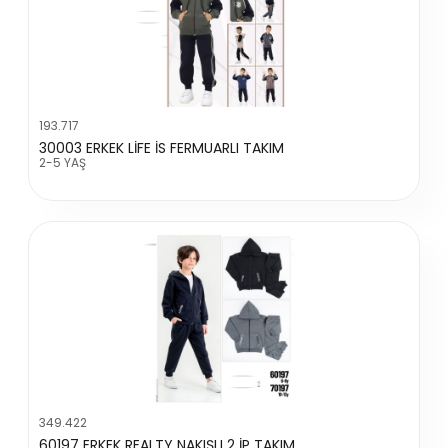
193.717
30003 ERKEK LİFE İS FERMUARLI TAKIM
2-5 YAŞ
349.422
60197 ERKEK REALTY NAKIŞLI 2 İP TAKIM