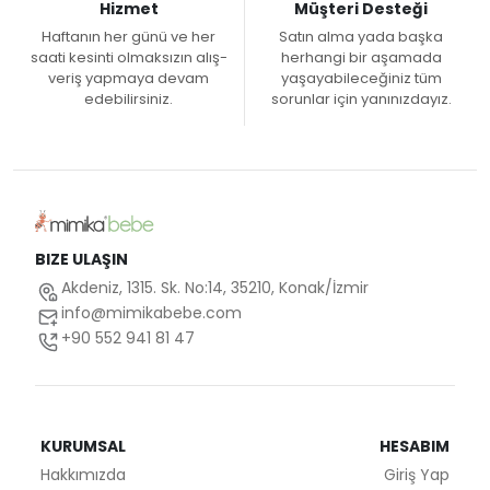
Hizmet
Müşteri Desteği
Haftanın her günü ve her
Satın alma yada başka
saati kesinti olmaksızın alış-
herhangi bir aşamada
veriş yapmaya devam
yaşayabileceğiniz tüm
edebilirsiniz.
sorunlar için yanınızdayız.
BIZE ULAŞIN
Akdeniz, 1315. Sk. No:14, 35210, Konak/İzmir
info@mimikabebe.com
+90 552 941 81 47
KURUMSAL
HESABIM
Hakkımızda
Giriş Yap