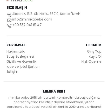
BIZE ULAŞIN
Akdeniz, 1315. Sk. No:14, 35210, Konak/İzmir
info@mimikabebe.com
+90 552 941 81 47
KURUMSAL
HESABIM
Hakkımızda
Giriş Yap
Satış Sözleşmesi
Kayıt Ol
Gizlilik ve Güvenlik
Hızlı Ödeme
İade ve İptal Şartları
İletişim
MIMIKA BEBE
mimika bebe 2018 yılında İzmir Kemeraltı'nda başladığımız
ticaret hayatına kesintisiz devam etmektedir. yılların
perakende tecrübesi ve bilgi birikimi ile 2019 yılında e-ticaret