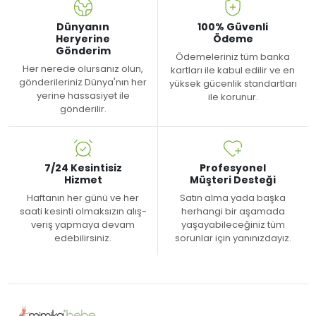
Dünyanın
100% Güvenli
Heryerine
Ödeme
Gönderim
Ödemeleriniz tüm banka
Her nerede olursanız olun,
kartları ile kabul edilir ve en
gönderileriniz Dünya'nın her
yüksek gücenlik standartları
yerine hassasiyet ile
ile korunur.
gönderilir.
7/24 Kesintisiz
Profesyonel
Hizmet
Müşteri Desteği
Haftanın her günü ve her
Satın alma yada başka
saati kesinti olmaksızın alış-
herhangi bir aşamada
veriş yapmaya devam
yaşayabileceğiniz tüm
edebilirsiniz.
sorunlar için yanınızdayız.