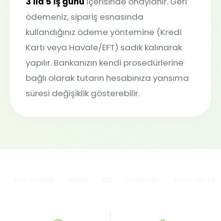
3 ila 5 iş günü
içerisinde onaylanır. Geri
ödemeniz, sipariş esnasında
kullandığınız ödeme yöntemine (Kredi
Kartı veya Havale/EFT) sadık kalınarak
yapılır. Bankanızın kendi prosedürlerine
bağlı olarak tutarın hesabınıza yansıma
süresi değişiklik gösterebilir.
YENİ DOĞAN
ERKEK
KIZ
AKSESUAR
OKUL-MİLLİ B