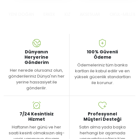
YENİ DOĞAN
ERKEK
KIZ
AKSESUAR
OKUL-MİLLİ B
Dünyanın
100% Güvenli
Heryerine
Ödeme
Gönderim
Ödemeleriniz tüm banka
Her nerede olursanız olun,
kartları ile kabul edilir ve en
gönderileriniz Dünya'nın her
yüksek gücenlik standartları
yerine hassasiyet ile
ile korunur.
gönderilir.
7/24 Kesintisiz
Profesyonel
Hizmet
Müşteri Desteği
Haftanın her günü ve her
Satın alma yada başka
saati kesinti olmaksızın alış-
herhangi bir aşamada
veriş yapmaya devam
yaşayabileceğiniz tüm