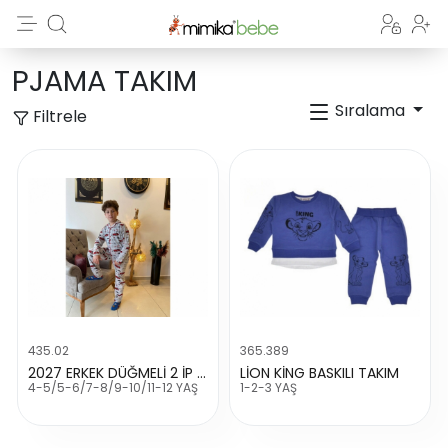
PJAMA TAKIM
Sıralama
Filtrele
435.02
365.389
2027 ERKEK DÜĞMELİ 2 İP MEVSİMLİK PİJAMA TAKIMI
LİON KİNG BASKILI TAKIM
4-5/5-6/7-8/9-10/11-12 YAŞ
1-2-3 YAŞ