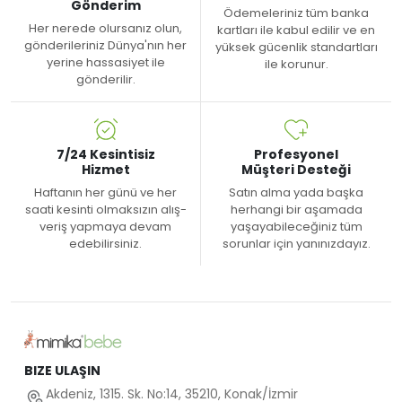
Gönderim
Ödemeleriniz tüm banka
Her nerede olursanız olun,
kartları ile kabul edilir ve en
gönderileriniz Dünya'nın her
yüksek gücenlik standartları
yerine hassasiyet ile
ile korunur.
gönderilir.
7/24 Kesintisiz
Profesyonel
Hizmet
Müşteri Desteği
Haftanın her günü ve her
Satın alma yada başka
saati kesinti olmaksızın alış-
herhangi bir aşamada
veriş yapmaya devam
yaşayabileceğiniz tüm
edebilirsiniz.
sorunlar için yanınızdayız.
BIZE ULAŞIN
Akdeniz, 1315. Sk. No:14, 35210, Konak/İzmir