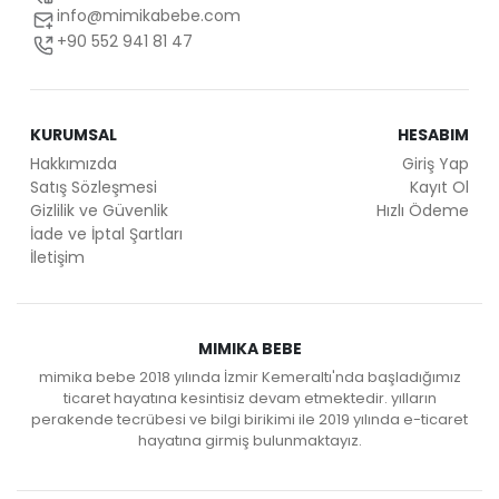
info@mimikabebe.com
+90 552 941 81 47
KURUMSAL
HESABIM
Hakkımızda
Giriş Yap
Satış Sözleşmesi
Kayıt Ol
Gizlilik ve Güvenlik
Hızlı Ödeme
İade ve İptal Şartları
İletişim
MIMIKA BEBE
mimika bebe 2018 yılında İzmir Kemeraltı'nda başladığımız
ticaret hayatına kesintisiz devam etmektedir. yılların
perakende tecrübesi ve bilgi birikimi ile 2019 yılında e-ticaret
hayatına girmiş bulunmaktayız.