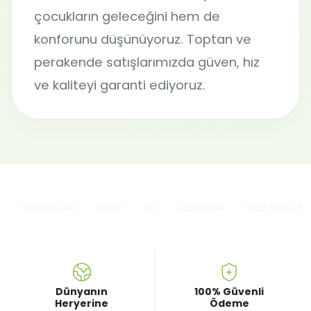
çocukların geleceğini hem de
konforunu düşünüyoruz. Toptan ve
perakende satışlarımızda güven, hız
ve kaliteyi garanti ediyoruz.
YENİ DOĞAN
ERKEK
KIZ
AKSESUAR
OKUL-MİLLİ B
Dünyanın
100% Güvenli
Heryerine
Ödeme