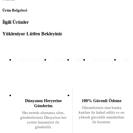
Ürün Belgeleri
İlgili Ürünler
Yükleniyor Lütfen Bekleyiniz
YENİ DOĞAN
ERKEK
KIZ
AKSESUAR
OKU
Dünyanın Heryerine
100% Güvenli Ödeme
Gönderim
Ödemeleriniz tüm banka
kartları ile kabul edilir ve en
Her nerede olursanız olun,
yüksek gücenlik standartları
gönderileriniz Dünya'nın her
ile korunur.
yerine hassasiyet ile
gönderilir.