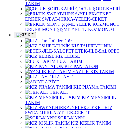
TAKIM
ÇOCUK ŞORT-KAPRİ
ERKEK SWEAT-HIRKA-YELEK-CEKET
ERKEK MONT-ŞİŞME YELEK-KOZMONOT
KIZ
Tüm Ürünleri Gör
KIZ TSHIRT-TUNİK
ETEK-JİLE-SALOPET
KIZ ELBİSE
LÜX TAKIM
KIZ PANTALON
YAZLIK KIZ TAKIM
KIZ TAYT
ABİYE
KIZ PİJAMA TAKIMI
TEK ALT
KIZ MEVSİMLİK
TAKIM
KIZ
SWEAT-HIRKA-YELEK-CEKET
ŞORT-KAPRİ
KIZ KIŞLIK TAKIM