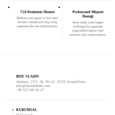
7/24 Kesintisiz Hizmet
Profesyonel Müşteri
Desteği
Haftanın her günü ve her saati
kesinti olmaksızın alış-veriş
Satın alma yada başka
yapmaya devam edebilirsiniz.
herhangi bir aşamada
yaşayabileceğiniz tüm
sorunlar için yanınızdayız.
BIZE ULAŞIN
Akdeniz, 1315. Sk. No:14, 35210, Konak/İzmir
info@mimikabebe.com
+90 552 941 81 47
KURUMSAL