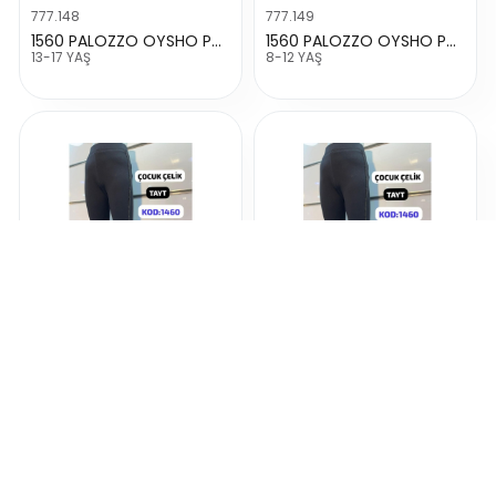
777.148
777.149
1560 PALOZZO OYSHO PNT
1560 PALOZZO OYSHO PNT
13-17 YAŞ
8-12 YAŞ
777.81
777.95
1455 KIZ CELİK İSPANYOL PAÇA TAYT
1460 KIZ YANI ŞERİTLİ MEVSİMLİK TAYT
13-14-15-16-17 YAŞ
13-14-15-16-17 YAŞ