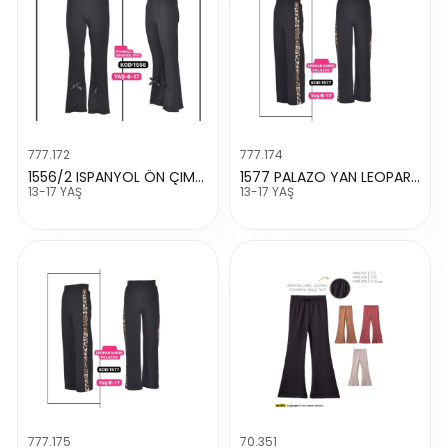
777.172
777.174
1556/2 ISPANYOL ÖN ÇIMA KURDALELİ TAYT
1577 PALAZO YAN LEOPAR GARNİLİ TAYT
13-17 YAŞ
13-17 YAŞ
777.175
70.351