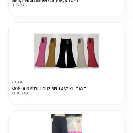
1555/1 İNCİLİ İSPANYOL PAÇA TAYT
8-12 YAŞ
70.336
M06.003 FITILLI DUZ BEL LASTIKLI TAYT
13-16 YAŞ