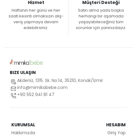
Hizmet
Müşteri Desteği
Haftanın her günü ve her
Satın alma yada başka
saati kesinti olmaksızın alış-
herhangi bir aşamada
veriş yapmaya devam
yaşayabileceğiniz tüm
edebilirsiniz.
sorunlar için yanınızdayız.
BIZE ULAŞIN
Akdeniz, 1315. Sk. No:14, 35210, Konak/İzmir
info@mimikabebe.com
+90 552 941 81 47
KURUMSAL
HESABIM
Hakkımızda
Giriş Yap