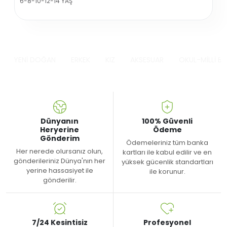
6-8-10-12-14 YAŞ
YENİ DOĞAN
ERKEK
KIZ
AKSESUAR
OKUL-MİLLİ B
Dünyanın
100% Güvenli
Heryerine
Ödeme
Gönderim
Ödemeleriniz tüm banka
Her nerede olursanız olun,
kartları ile kabul edilir ve en
gönderileriniz Dünya'nın her
yüksek gücenlik standartları
yerine hassasiyet ile
ile korunur.
gönderilir.
7/24 Kesintisiz
Profesyonel