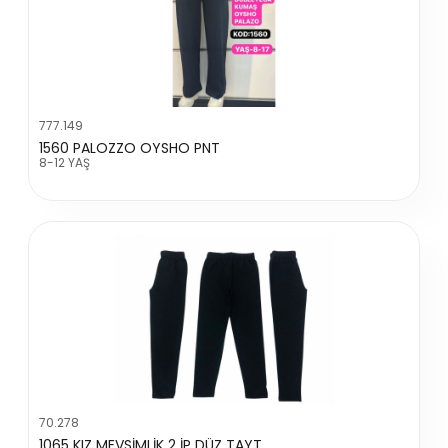
777.149
1560 PALOZZO OYSHO PNT
8-12 YAŞ
70.278
1065 KIZ MEVSİMLİK 2 İP DÜZ TAYT