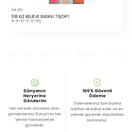
44.351
518 KIZ BELİEVE BASKILI TİŞÖRT
8-9-10-11-12 YAŞ
YENİ DOĞAN
ERKEK
KIZ
AKSESUAR
OKUL-MİLLİ B
Dünyanın
100% Güvenli
Heryerine
Ödeme
Gönderim
Ödemeleriniz tüm banka
Her nerede olursanız olun,
kartları ile kabul edilir ve en
gönderileriniz Dünya'nın her
yüksek gücenlik standartları
yerine hassasiyet ile
ile korunur.
gönderilir.