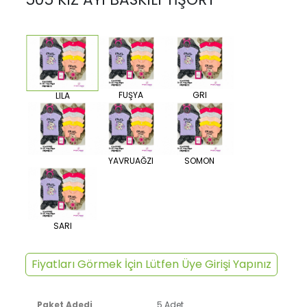
FUŞYA
GRI
LILA
YAVRUAĞZI
SOMON
SARI
Fiyatları Görmek İçin Lütfen Üye Girişi Yapınız
Paket Adedi
5 Adet