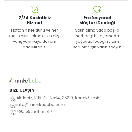
7/24 Kesintisiz
Profesyonel
Hizmet
Müşteri Desteği
Haftanın her günü ve her
Satın alma yada başka
saati kesinti olmaksızın alış-
herhangi bir aşamada
veriş yapmaya devam
yaşayabileceğiniz tüm
edebilirsiniz.
sorunlar için yanınızdayız.
BIZE ULAŞIN
Akdeniz, 1315. Sk. No:14, 35210, Konak/İzmir
info@mimikabebe.com
+90 552 941 81 47