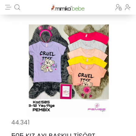
44.341
505 KIZ AYI BASKILI TİŞÖRT