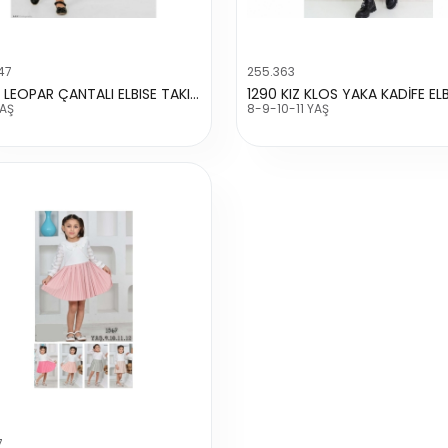
47
255.363
12179 LEOPAR ÇANTALI ELBISE TAKIM
1290 KIZ KLOS YAKA KADİFE ELB
YAŞ
8-9-10-11 YAŞ
7