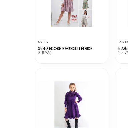
89.85
146.13
3540 EKOSE BAGICIKLI ELBISE
2-5 YAŞ
1-4 Y