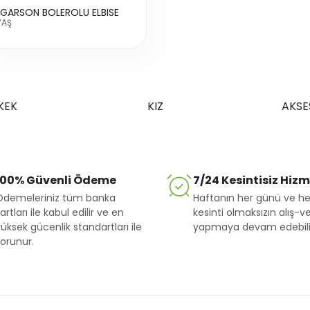
 GARSON BOLEROLU ELBISE
YAŞ
KEK
KIZ
AKSE
100% Güvenli Ödeme
7/24 Kesintisiz Hiz
Ödemeleriniz tüm banka
Haftanın her günü ve he
artları ile kabul edilir ve en
kesinti olmaksızın alış-ve
üksek gücenlik standartları ile
yapmaya devam edebilir
orunur.