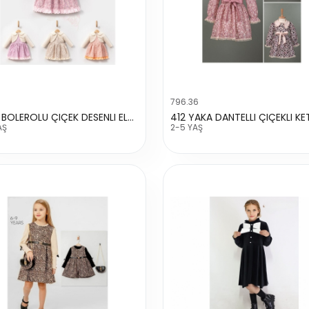
796.36
5225 BOLEROLU ÇIÇEK DESENLI ELBISE
AŞ
2-5 YAŞ