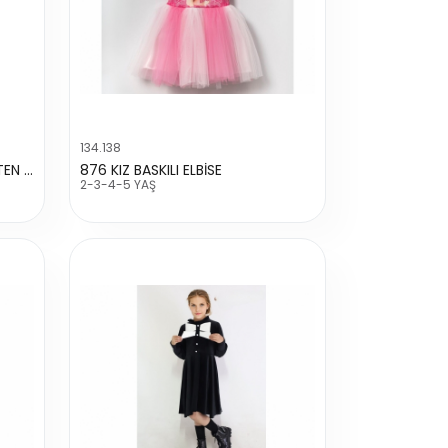
134.138
412 YAKA DANTELLI ÇIÇEKLI KETEN ELBISE
876 KIZ BASKILI ELBİSE
2-3-4-5 YAŞ