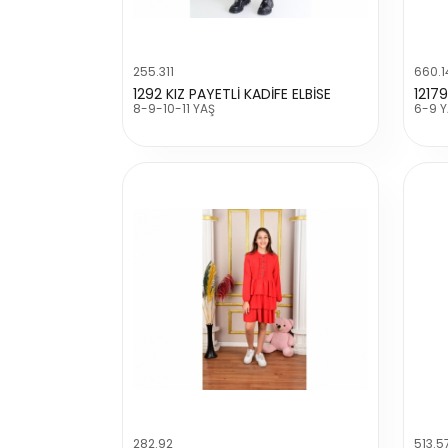
255.311
660.1
1292 KIZ PAYETLİ KADİFE ELBİSE
8-9-10-11 YAŞ
6-9 
282.92
513.5