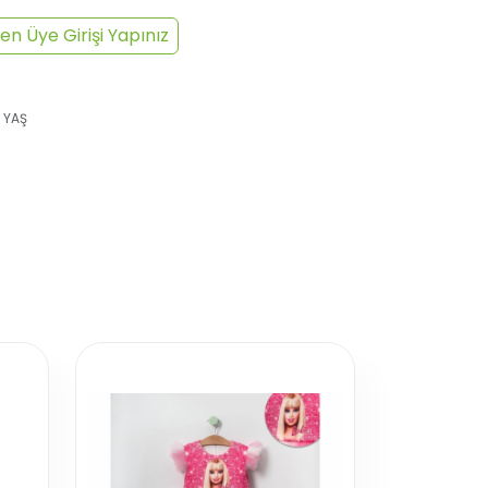
en Üye Girişi Yapınız
 YAŞ