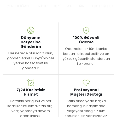
YENİ DOĞAN
ERKEK
KIZ
AKSESUAR
OKUL-MİLLİ B
Dünyanın
100% Güvenli
Heryerine
Ödeme
Gönderim
Ödemeleriniz tüm banka
Her nerede olursanız olun,
kartları ile kabul edilir ve en
gönderileriniz Dünya'nın her
yüksek gücenlik standartları
yerine hassasiyet ile
ile korunur.
gönderilir.
7/24 Kesintisiz
Profesyonel
Hizmet
Müşteri Desteği
Haftanın her günü ve her
Satın alma yada başka
saati kesinti olmaksızın alış-
herhangi bir aşamada
veriş yapmaya devam
yaşayabileceğiniz tüm
edebilirsiniz.
sorunlar için yanınızdayız.