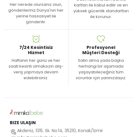
Her nerede olursanız olun,
kartları ile kabul edilir ve en
gönderileriniz Dünya'nın her
yüksek gücenlik standartları
yerine hassasiyet ile
ile korunur.
gönderilir.
7/24 Kesintisiz
Profesyonel
Hizmet
Müşteri Desteği
Haftanın her günü ve her
Satın alma yada başka
saati kesinti olmaksızın alış-
herhangi bir aşamada
veriş yapmaya devam
yaşayabileceğiniz tüm
edebilirsiniz.
sorunlar için yanınızdayız.
BIZE ULAŞIN
Akdeniz, 1315. Sk. No:14, 35210, Konak/İzmir