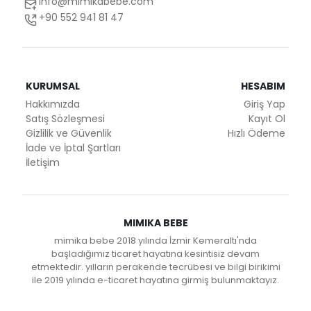
info@mimikabebe.com
+90 552 941 81 47
KURUMSAL
HESABIM
Hakkımızda
Giriş Yap
Satış Sözleşmesi
Kayıt Ol
Gizlilik ve Güvenlik
Hızlı Ödeme
İade ve İptal Şartları
İletişim
MIMIKA BEBE
mimika bebe 2018 yılında İzmir Kemeraltı'nda
başladığımız ticaret hayatına kesintisiz devam
etmektedir. yılların perakende tecrübesi ve bilgi birikimi
ile 2019 yılında e-ticaret hayatına girmiş bulunmaktayız.