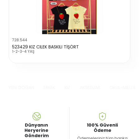
728.544
523429 KIZ CILEK BASKILI TİŞÖRT
1-2-3-4 YAŞ
YENİ DOĞAN
ERKEK
KIZ
AKSESUAR
OKUL-MİLLİ B
Dünyanın
100% Güvenli
Heryerine
Ödeme
Gönderim
Ödemeleriniz tüm banka