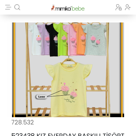
728.532
523438 KIZ EVERDAY BASKILI TİŞÖRT