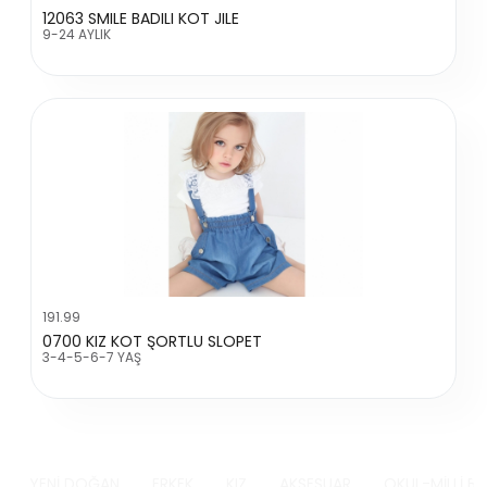
12063 SMILE BADILI KOT JILE
9-24 AYLIK
191.99
0700 KIZ KOT ŞORTLU SLOPET
3-4-5-6-7 YAŞ
YENİ DOĞAN
ERKEK
KIZ
AKSESUAR
OKUL-MİLLİ B