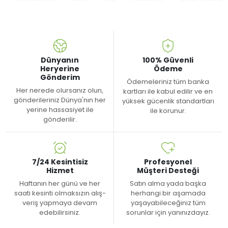
Dünyanın
100% Güvenli
Heryerine
Ödeme
Gönderim
Ödemeleriniz tüm banka
Her nerede olursanız olun,
kartları ile kabul edilir ve en
gönderileriniz Dünya'nın her
yüksek gücenlik standartları
yerine hassasiyet ile
ile korunur.
gönderilir.
7/24 Kesintisiz
Profesyonel
Hizmet
Müşteri Desteği
Haftanın her günü ve her
Satın alma yada başka
saati kesinti olmaksızın alış-
herhangi bir aşamada
veriş yapmaya devam
yaşayabileceğiniz tüm
edebilirsiniz.
sorunlar için yanınızdayız.