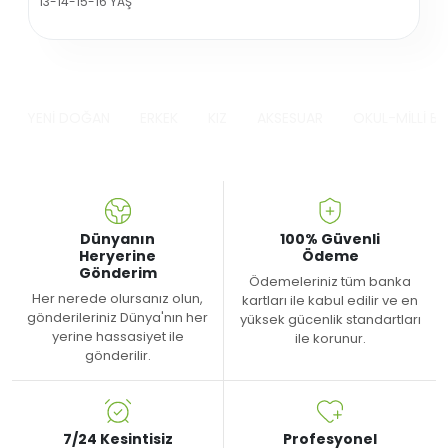
13-14-15-16 YAŞ
YENİ DOĞAN
ERKEK
KIZ
AKSESUAR
OKUL-MİLLİ B
Dünyanın
100% Güvenli
Heryerine
Ödeme
Gönderim
Ödemeleriniz tüm banka
Her nerede olursanız olun,
kartları ile kabul edilir ve en
gönderileriniz Dünya'nın her
yüksek gücenlik standartları
yerine hassasiyet ile
ile korunur.
gönderilir.
7/24 Kesintisiz
Profesyonel