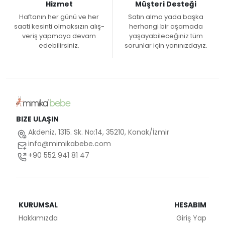
Hizmet
Müşteri Desteği
Haftanın her günü ve her
Satın alma yada başka
saati kesinti olmaksızın alış-
herhangi bir aşamada
veriş yapmaya devam
yaşayabileceğiniz tüm
edebilirsiniz.
sorunlar için yanınızdayız.
BIZE ULAŞIN
Akdeniz, 1315. Sk. No:14, 35210, Konak/İzmir
info@mimikabebe.com
+90 552 941 81 47
KURUMSAL
HESABIM
Hakkımızda
Giriş Yap