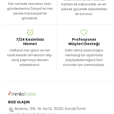
Her nerede olursanız olun,
kartları ile kabul edilir ve en
gönderileriniz Dünya'nın her
yüksek gücenlik standartları
yerine hassasiyet ile
ile korunur.
gönderilir.
7/24 Kesintisiz
Profesyonel
Hizmet
Müşteri Desteği
Haftanın her günü ve her
Satın alma yada başka
saati kesinti olmaksızın alış-
herhangi bir aşamada
veriş yapmaya devam
yaşayabileceğiniz tüm
edebilirsiniz.
sorunlar için yanınızdayız.
BIZE ULAŞIN
Akdeniz, 1315. Sk. No:14, 35210, Konak/İzmir