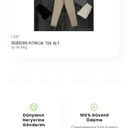
1.247
11081099 PITIRCIK TEK ALT
12-16 YAŞ
YENİ DOĞAN
ERKEK
KIZ
AKSESUAR
OKUL-MİLLİ B
Dünyanın
100% Güvenli
Heryerine
Ödeme
Gönderim
Ödemeleriniz tüm banka