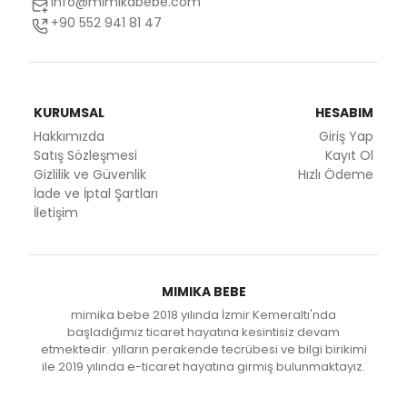
info@mimikabebe.com
+90 552 941 81 47
KURUMSAL
HESABIM
Hakkımızda
Giriş Yap
Satış Sözleşmesi
Kayıt Ol
Gizlilik ve Güvenlik
Hızlı Ödeme
İade ve İptal Şartları
İletişim
MIMIKA BEBE
mimika bebe 2018 yılında İzmir Kemeraltı'nda
başladığımız ticaret hayatına kesintisiz devam
etmektedir. yılların perakende tecrübesi ve bilgi birikimi
ile 2019 yılında e-ticaret hayatına girmiş bulunmaktayız.