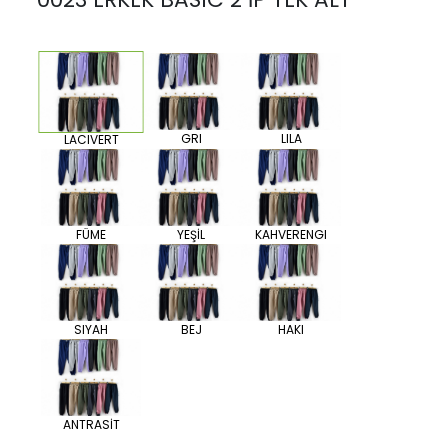
GRI
LILA
LACIVERT
FÜME
YEŞİL
KAHVERENGI
SIYAH
BEJ
HAKI
ANTRASİT