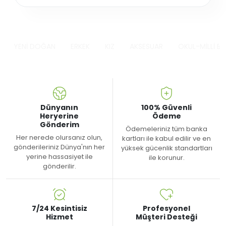
YENİ DOĞAN
ERKEK
KIZ
AKSESUAR
OKUL-MİLLİ B
Dünyanın
100% Güvenli
Heryerine
Ödeme
Gönderim
Ödemeleriniz tüm banka
Her nerede olursanız olun,
kartları ile kabul edilir ve en
gönderileriniz Dünya'nın her
yüksek gücenlik standartları
yerine hassasiyet ile
ile korunur.
gönderilir.
7/24 Kesintisiz
Profesyonel
Hizmet
Müşteri Desteği