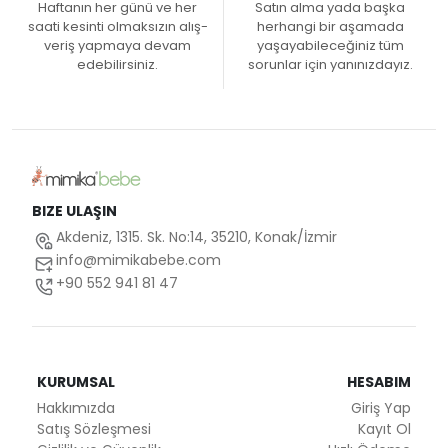
Haftanın her günü ve her
Satın alma yada başka
saati kesinti olmaksızın alış-
herhangi bir aşamada
veriş yapmaya devam
yaşayabileceğiniz tüm
edebilirsiniz.
sorunlar için yanınızdayız.
BIZE ULAŞIN
Akdeniz, 1315. Sk. No:14, 35210, Konak/İzmir
info@mimikabebe.com
+90 552 941 81 47
KURUMSAL
HESABIM
Hakkımızda
Giriş Yap
Satış Sözleşmesi
Kayıt Ol