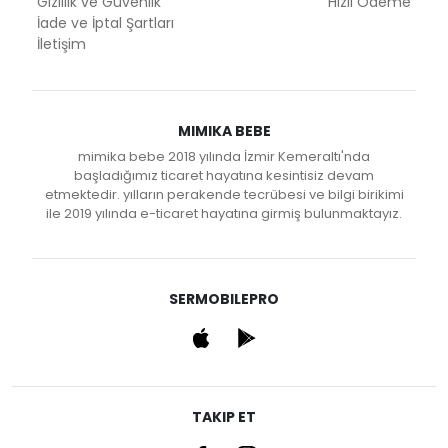
Gizlilik ve Güvenlik
Hızlı Ödeme
İade ve İptal Şartları
İletişim
MIMIKA BEBE
mimika bebe 2018 yılında İzmir Kemeraltı'nda
başladığımız ticaret hayatına kesintisiz devam
etmektedir. yılların perakende tecrübesi ve bilgi birikimi
ile 2019 yılında e-ticaret hayatına girmiş bulunmaktayız.
SERMOBILEPRO
TAKIP ET