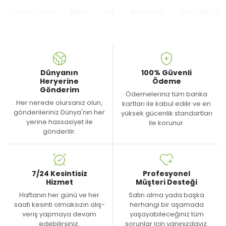
YENİ DOĞAN
ERKEK
KIZ
AKSESUAR
OKUL-MİLLİ B
Dünyanın
100% Güvenli
Heryerine
Ödeme
Gönderim
Ödemeleriniz tüm banka
Her nerede olursanız olun,
kartları ile kabul edilir ve en
gönderileriniz Dünya'nın her
yüksek gücenlik standartları
yerine hassasiyet ile
ile korunur.
gönderilir.
7/24 Kesintisiz
Profesyonel
Hizmet
Müşteri Desteği
Haftanın her günü ve her
Satın alma yada başka
saati kesinti olmaksızın alış-
herhangi bir aşamada
veriş yapmaya devam
yaşayabileceğiniz tüm
edebilirsiniz.
sorunlar için yanınızdayız.