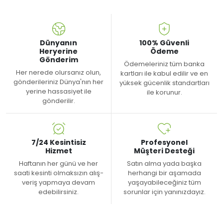
Dünyanın
100% Güvenli
Heryerine
Ödeme
Gönderim
Ödemeleriniz tüm banka
Her nerede olursanız olun,
kartları ile kabul edilir ve en
gönderileriniz Dünya'nın her
yüksek gücenlik standartları
yerine hassasiyet ile
ile korunur.
gönderilir.
7/24 Kesintisiz
Profesyonel
Hizmet
Müşteri Desteği
Haftanın her günü ve her
Satın alma yada başka
saati kesinti olmaksızın alış-
herhangi bir aşamada
veriş yapmaya devam
yaşayabileceğiniz tüm
edebilirsiniz.
sorunlar için yanınızdayız.