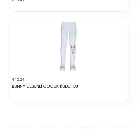
442.24
BUNNY DESENLİ COCUK KÜLOTLU
YENİ DOĞAN
ERKEK
KIZ
AKSESUAR
OKUL-MİLLİ B