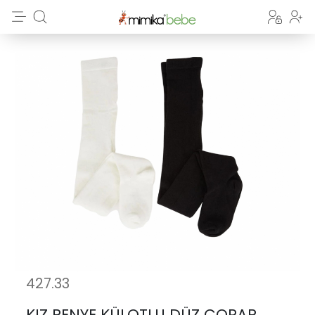
427.33
KIZ PENYE KÜLOTLU DÜZ ÇORAP