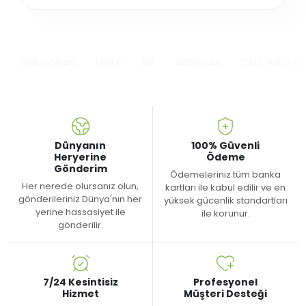
YENİ DOĞAN
ERKEK
KIZ
AKSESUAR
OKUL-MİLLİ B
Dünyanın
100% Güvenli
Heryerine
Ödeme
Gönderim
Ödemeleriniz tüm banka
Her nerede olursanız olun,
kartları ile kabul edilir ve en
gönderileriniz Dünya'nın her
yüksek gücenlik standartları
yerine hassasiyet ile
ile korunur.
gönderilir.
7/24 Kesintisiz
Profesyonel
Hizmet
Müşteri Desteği