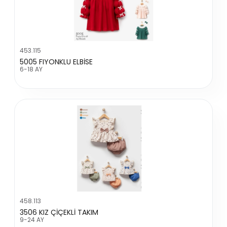
453.115
5005 FIYONKLU ELBİSE
6-18 AY
458.113
3506 KIZ ÇİÇEKLİ TAKIM
9-24 AY