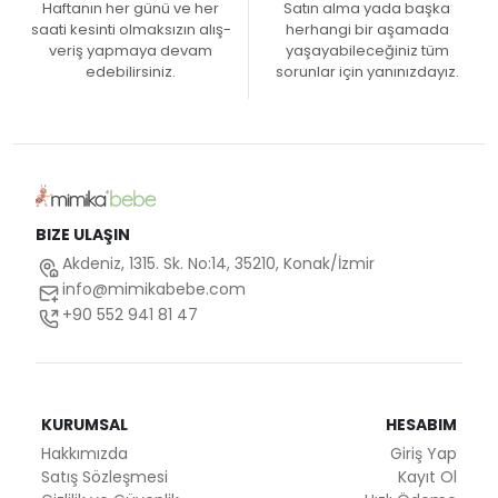
Haftanın her günü ve her
Satın alma yada başka
saati kesinti olmaksızın alış-
herhangi bir aşamada
veriş yapmaya devam
yaşayabileceğiniz tüm
edebilirsiniz.
sorunlar için yanınızdayız.
BIZE ULAŞIN
Akdeniz, 1315. Sk. No:14, 35210, Konak/İzmir
info@mimikabebe.com
+90 552 941 81 47
KURUMSAL
HESABIM
Hakkımızda
Giriş Yap
Satış Sözleşmesi
Kayıt Ol