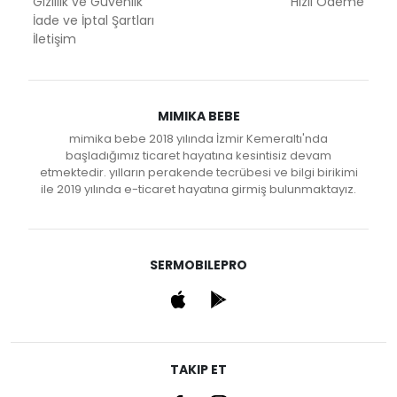
Gizlilik ve Güvenlik
Hızlı Ödeme
İade ve İptal Şartları
İletişim
MIMIKA BEBE
mimika bebe 2018 yılında İzmir Kemeraltı'nda
başladığımız ticaret hayatına kesintisiz devam
etmektedir. yılların perakende tecrübesi ve bilgi birikimi
ile 2019 yılında e-ticaret hayatına girmiş bulunmaktayız.
SERMOBILEPRO
TAKIP ET