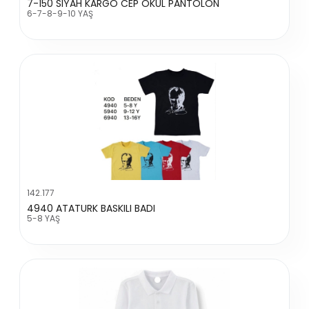
7-150 SIYAH KARGO CEP OKUL PANTOLON
6-7-8-9-10 YAŞ
142.177
4940 ATATURK BASKILI BADI
5-8 YAŞ