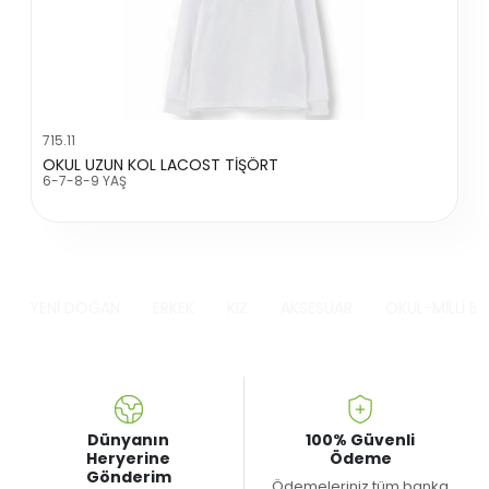
715.11
OKUL UZUN KOL LACOST TİŞÖRT
6-7-8-9 YAŞ
YENİ DOĞAN
ERKEK
KIZ
AKSESUAR
OKUL-MİLLİ B
Dünyanın
100% Güvenli
Heryerine
Ödeme
Gönderim
Ödemeleriniz tüm banka