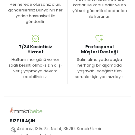
Her nerede olursanız olun,
kartları ile kabul edilir ve en
gönderileriniz Dünya'nın her
yüksek gücenlik standartları
yerine hassasiyet ile
ile korunur.
gönderilir.
7/24 Kesintisiz
Profesyonel
Hizmet
Müşteri Desteği
Haftanın her günü ve her
Satın alma yada başka
saati kesinti olmaksızın alış-
herhangi bir aşamada
veriş yapmaya devam
yaşayabileceğiniz tüm
edebilirsiniz.
sorunlar için yanınızdayız.
BIZE ULAŞIN
Akdeniz, 1315. Sk. No:14, 35210, Konak/İzmir