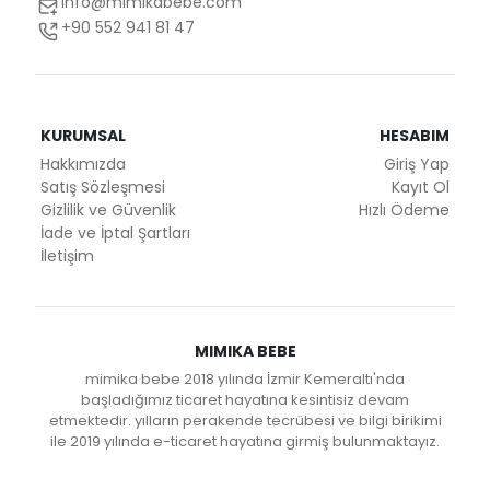
info@mimikabebe.com
+90 552 941 81 47
KURUMSAL
HESABIM
Hakkımızda
Giriş Yap
Satış Sözleşmesi
Kayıt Ol
Gizlilik ve Güvenlik
Hızlı Ödeme
İade ve İptal Şartları
İletişim
MIMIKA BEBE
mimika bebe 2018 yılında İzmir Kemeraltı'nda
başladığımız ticaret hayatına kesintisiz devam
etmektedir. yılların perakende tecrübesi ve bilgi birikimi
ile 2019 yılında e-ticaret hayatına girmiş bulunmaktayız.