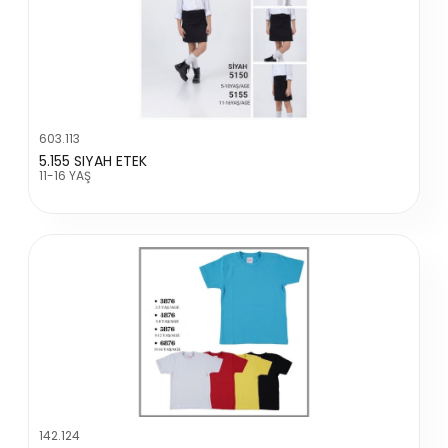
603.113
5.155 SIYAH ETEK
11-16 YAŞ
142.124