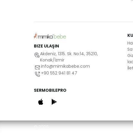
K
Ha
BIZE ULAŞIN
Sa
Akdeniz, 1315. Sk. No:14, 35210,
Giz
Konak/İzmir
İad
info@mimikabebe.com
İle
+90 552 941 81 47
SERMOBILEPRO
© 2026