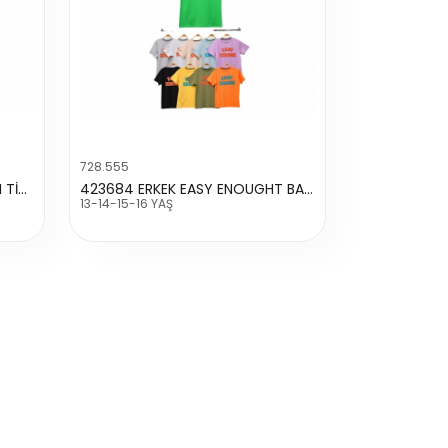
728.555
8035 OFF ROAD ARABA BASKILI TİŞÖRT
423684 ERKEK EASY ENOUGHT BASKILI TİŞÖRT
13-14-15-16 YAŞ