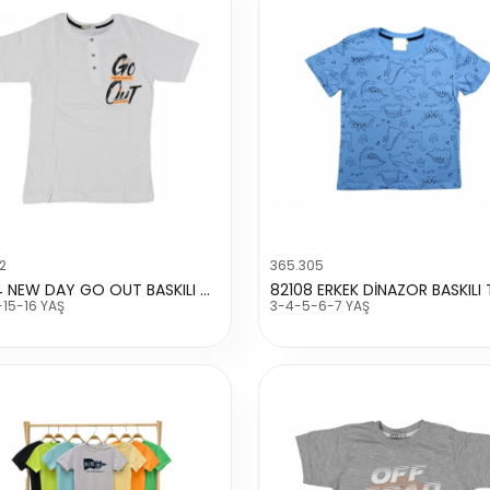
2
365.305
9004 NEW DAY GO OUT BASKILI DÜĞMELİ TİŞÖRT
-15-16 YAŞ
3-4-5-6-7 YAŞ