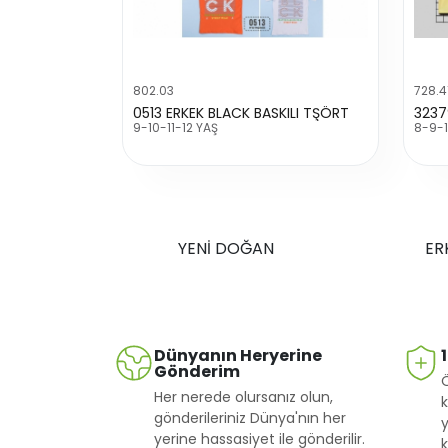
802.03
728.4
0513 ERKEK BLACK BASKILI TŞÖRT
9-10-11-12 YAŞ
8-9-1
YENİ DOĞAN
ER
Dünyanın Heryerine
Gönderim
Her nerede olursanız olun,
k
gönderileriniz Dünya'nın her
y
yerine hassasiyet ile gönderilir.
k