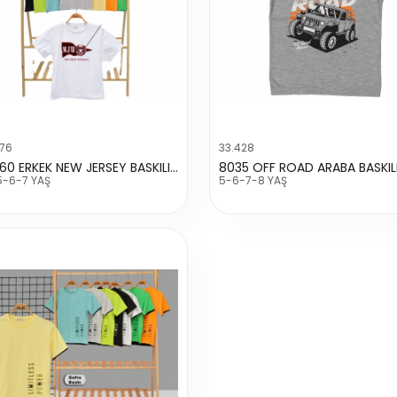
476
33.428
223660 ERKEK NEW JERSEY BASKILI TİŞÖRT
5-6-7 YAŞ
5-6-7-8 YAŞ