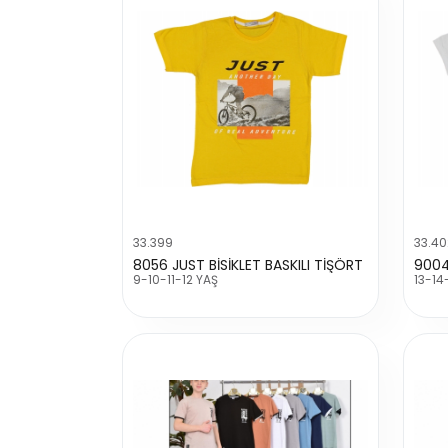
33.399
33.40
8056 JUST BİSİKLET BASKILI TİŞÖRT
9-10-11-12 YAŞ
13-14