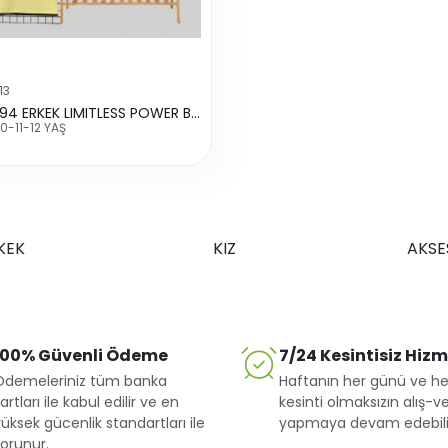
13
323794 ERKEK LIMITLESS POWER BASKILI TİŞÖRT
0-11-12 YAŞ
KEK
KIZ
AKSE
100% Güvenli Ödeme
7/24 Kesintisiz Hiz
Ödemeleriniz tüm banka
Haftanın her günü ve he
artları ile kabul edilir ve en
kesinti olmaksızın alış-ve
üksek gücenlik standartları ile
yapmaya devam edebilir
orunur.