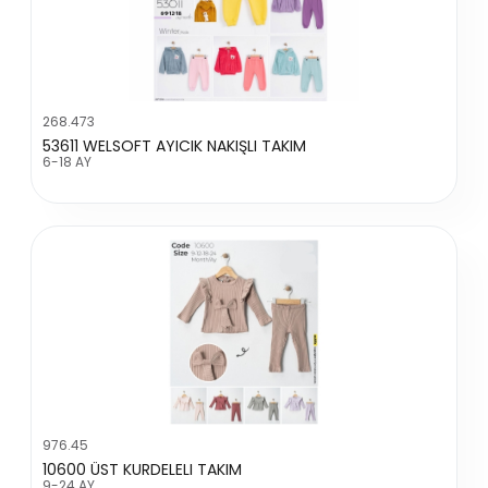
268.473
53611 WELSOFT AYICIK NAKIŞLI TAKIM
6-18 AY
976.45
10600 ÜST KURDELELI TAKIM
9-24 AY