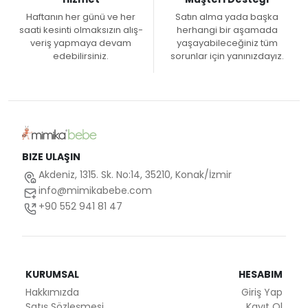
Haftanın her günü ve her
Satın alma yada başka
saati kesinti olmaksızın alış-
herhangi bir aşamada
veriş yapmaya devam
yaşayabileceğiniz tüm
edebilirsiniz.
sorunlar için yanınızdayız.
BIZE ULAŞIN
Akdeniz, 1315. Sk. No:14, 35210, Konak/İzmir
info@mimikabebe.com
+90 552 941 81 47
KURUMSAL
HESABIM
Hakkımızda
Giriş Yap
Satış Sözleşmesi
Kayıt Ol