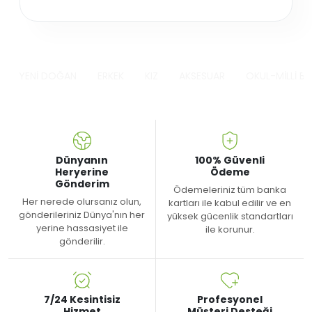
YENİ DOĞAN
ERKEK
KIZ
AKSESUAR
OKUL-MİLLİ B
Dünyanın
100% Güvenli
Heryerine
Ödeme
Gönderim
Ödemeleriniz tüm banka
Her nerede olursanız olun,
kartları ile kabul edilir ve en
gönderileriniz Dünya'nın her
yüksek gücenlik standartları
yerine hassasiyet ile
ile korunur.
gönderilir.
7/24 Kesintisiz
Profesyonel
Hizmet
Müşteri Desteği