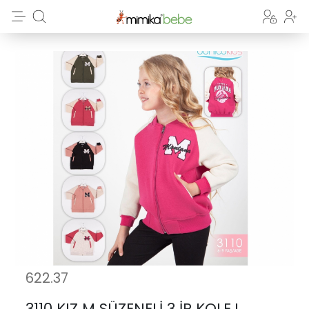
622.37
3110 KIZ M SÜZENELİ 3 İP KOLEJ