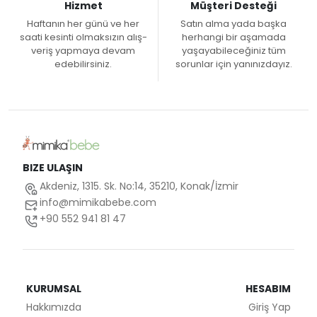
Hizmet
Müşteri Desteği
Haftanın her günü ve her
Satın alma yada başka
saati kesinti olmaksızın alış-
herhangi bir aşamada
veriş yapmaya devam
yaşayabileceğiniz tüm
edebilirsiniz.
sorunlar için yanınızdayız.
BIZE ULAŞIN
Akdeniz, 1315. Sk. No:14, 35210, Konak/İzmir
info@mimikabebe.com
+90 552 941 81 47
KURUMSAL
HESABIM
Hakkımızda
Giriş Yap