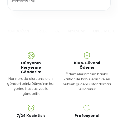
13-14-15-16 YAŞ
YENİ DOĞAN
ERKEK
KIZ
AKSESUAR
OKUL-MİLLİ B
Dünyanın
100% Güvenli
Heryerine
Ödeme
Gönderim
Ödemeleriniz tüm banka
Her nerede olursanız olun,
kartları ile kabul edilir ve en
gönderileriniz Dünya'nın her
yüksek gücenlik standartları
yerine hassasiyet ile
ile korunur.
gönderilir.
7/24 Kesintisiz
Profesyonel