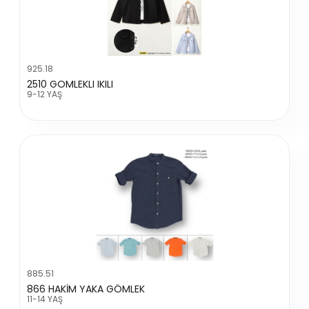
925.18
2510 GOMLEKLI IKILI
9-12 YAŞ
885.51
866 HAKİM YAKA GÖMLEK
11-14 YAŞ