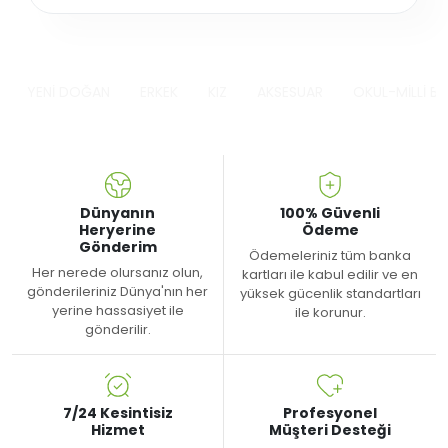
YENİ DOĞAN
ERKEK
KIZ
AKSESUAR
OKUL-MİLLİ B
Dünyanın
100% Güvenli
Heryerine
Ödeme
Gönderim
Ödemeleriniz tüm banka
Her nerede olursanız olun,
kartları ile kabul edilir ve en
gönderileriniz Dünya'nın her
yüksek gücenlik standartları
yerine hassasiyet ile
ile korunur.
gönderilir.
7/24 Kesintisiz
Profesyonel
Hizmet
Müşteri Desteği