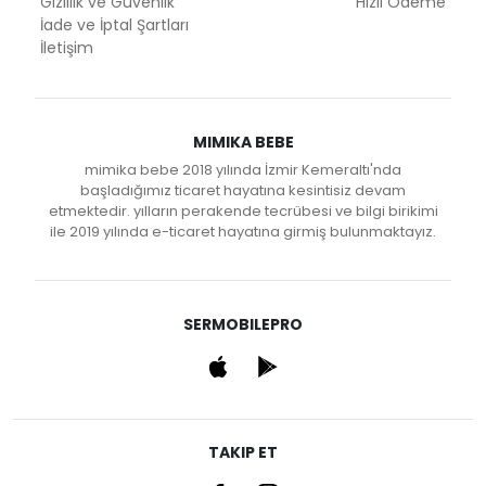
Gizlilik ve Güvenlik
Hızlı Ödeme
İade ve İptal Şartları
İletişim
MIMIKA BEBE
mimika bebe 2018 yılında İzmir Kemeraltı'nda
başladığımız ticaret hayatına kesintisiz devam
etmektedir. yılların perakende tecrübesi ve bilgi birikimi
ile 2019 yılında e-ticaret hayatına girmiş bulunmaktayız.
SERMOBILEPRO
TAKIP ET