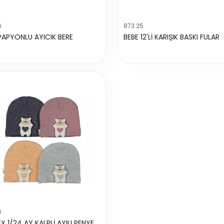
6
873.25
PAPYONLU AYICIK BERE
BEBE 12'Lİ KARIŞIK BASKI FULAR
1
UNISEX 1/24 AY KALPLİ AYILI PENYE ŞAPKA