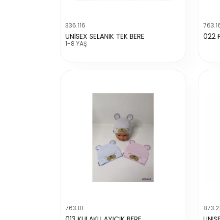
336.116
763.1
UNİSEX SELANIK TEK BERE
022 
1-8 YAŞ
763.01
873.2
013 KULAKLI AYICIK BERE