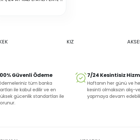
KEK
KIZ
AKSE
100% Güvenli Ödeme
7/24 Kesintisiz Hiz
Ödemeleriniz tüm banka
Haftanın her günü ve he
artları ile kabul edilir ve en
kesinti olmaksızın alış-ve
üksek gücenlik standartları ile
yapmaya devam edebilir
orunur.