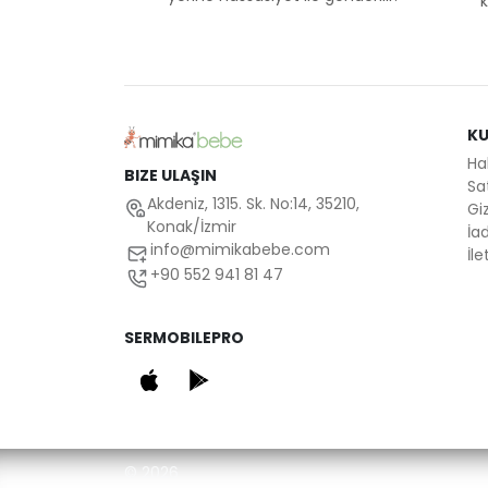
k
K
Ha
BIZE ULAŞIN
Sa
Akdeniz, 1315. Sk. No:14, 35210,
Giz
Konak/İzmir
İad
info@mimikabebe.com
İle
+90 552 941 81 47
SERMOBILEPRO
© 2026