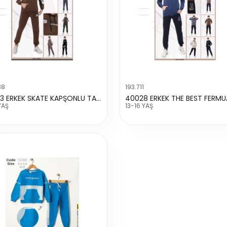
38
193.711
30023 ERKEK SKATE KAPŞONLU TAKIM
YAŞ
13-16 YAŞ