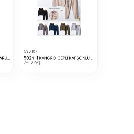
530.107
40028 ERKEK THE BEST FERMUARLI TAKIM
5024-1 KANGRO CEPLI KAPŞONLU TAKIM
7-110 YAŞ