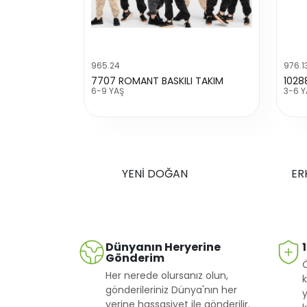
965.24
976.1
7707 ROMANT BASKILI TAKIM
1028
6-9 YAŞ
3-6 Y
YENİ DOĞAN
ER
Dünyanın Heryerine
Gönderim
Her nerede olursanız olun,
k
gönderileriniz Dünya'nın her
y
yerine hassasiyet ile gönderilir.