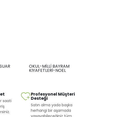
SUAR
OKUL-MİLLİ BAYRAM
KIYAFETLERİ-NOEL
met
Profesyonel Müşteri
Desteği
r saati
Satın alma yada başka
riş
herhangi bir aşamada
siniz.
yaşayabileceğiniz tüm