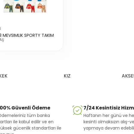
3
8 MEVSIMLIK SPORTY TAKIM
AŞ
KEK
KIZ
AKSE
100% Güvenli Ödeme
7/24 Kesintisiz Hiz
Ödemeleriniz tüm banka
Haftanın her günü ve he
artları ile kabul edilir ve en
kesinti olmaksızın alış-ve
üksek gücenlik standartları ile
yapmaya devam edebilir