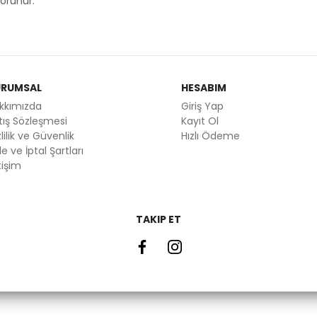
orunur.
URUMSAL
HESABIM
kkımızda
Giriş Yap
tış Sözleşmesi
Kayıt Ol
lilik ve Güvenlik
Hızlı Ödeme
e ve İptal Şartları
tişim
TAKIP ET