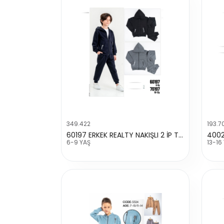
349.422
193.7
60197 ERKEK REALTY NAKIŞLI 2 İP TAKIM
6-9 YAŞ
13-16