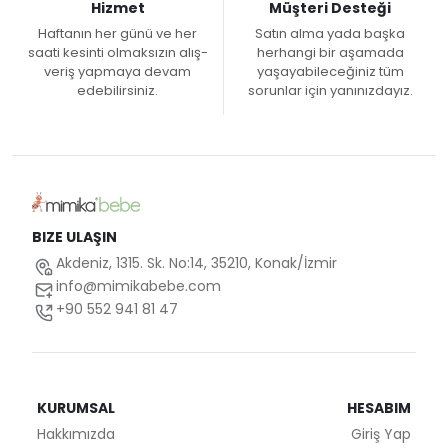
Hizmet
Müşteri Desteği
Haftanın her günü ve her
Satın alma yada başka
saati kesinti olmaksızın alış-
herhangi bir aşamada
veriş yapmaya devam
yaşayabileceğiniz tüm
edebilirsiniz.
sorunlar için yanınızdayız.
BIZE ULAŞIN
Akdeniz, 1315. Sk. No:14, 35210, Konak/İzmir
info@mimikabebe.com
+90 552 941 81 47
KURUMSAL
HESABIM
Hakkımızda
Giriş Yap