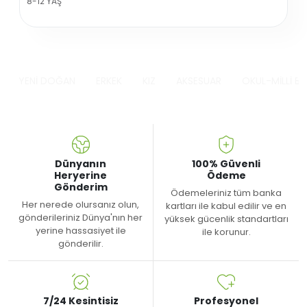
8-12 YAŞ
YENİ DOĞAN
ERKEK
KIZ
AKSESUAR
OKUL-MİLLİ B
Dünyanın
100% Güvenli
Heryerine
Ödeme
Gönderim
Ödemeleriniz tüm banka
Her nerede olursanız olun,
kartları ile kabul edilir ve en
gönderileriniz Dünya'nın her
yüksek gücenlik standartları
yerine hassasiyet ile
ile korunur.
gönderilir.
7/24 Kesintisiz
Profesyonel