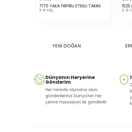
7170 YAKA FIRFIRLI ETEKLI TAKIM
1525
3-6 YAŞ
2-5 Y
YENİ DOĞAN
ER
Dünyanın Heryerine
Gönderim
Her nerede olursanız olun,
k
gönderileriniz Dünya'nın her
y
yerine hassasiyet ile gönderilir.
k