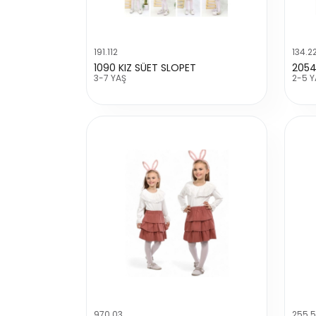
191.112
134.2
1090 KIZ SÜET SLOPET
3-7 YAŞ
2-5 Y
970.03
255.