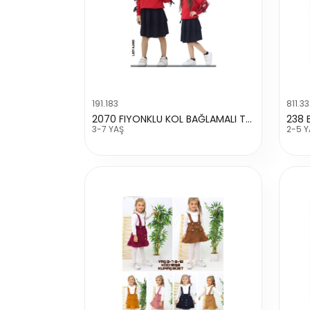
191.183
811.33
2070 FIYONKLU KOL BAĞLAMALI TAKIM
238 
3-7 YAŞ
2-5 Y