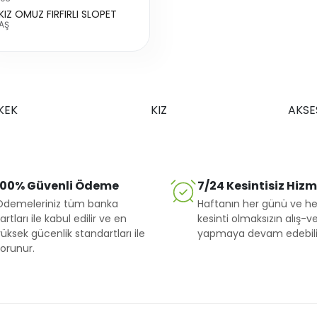
 KIZ OMUZ FIRFIRLI SLOPET
AŞ
KEK
KIZ
AKSE
100% Güvenli Ödeme
7/24 Kesintisiz Hiz
Ödemeleriniz tüm banka
Haftanın her günü ve he
artları ile kabul edilir ve en
kesinti olmaksızın alış-ve
üksek gücenlik standartları ile
yapmaya devam edebilir
orunur.