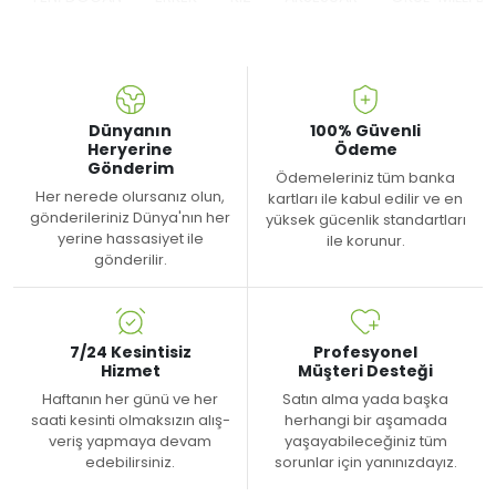
Dünyanın
100% Güvenli
Heryerine
Ödeme
Gönderim
Ödemeleriniz tüm banka
Her nerede olursanız olun,
kartları ile kabul edilir ve en
gönderileriniz Dünya'nın her
yüksek gücenlik standartları
yerine hassasiyet ile
ile korunur.
gönderilir.
7/24 Kesintisiz
Profesyonel
Hizmet
Müşteri Desteği
Haftanın her günü ve her
Satın alma yada başka
saati kesinti olmaksızın alış-
herhangi bir aşamada
veriş yapmaya devam
yaşayabileceğiniz tüm
edebilirsiniz.
sorunlar için yanınızdayız.