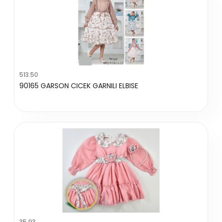
513.50
90165 GARSON CICEK GARNILI ELBISE
35.93