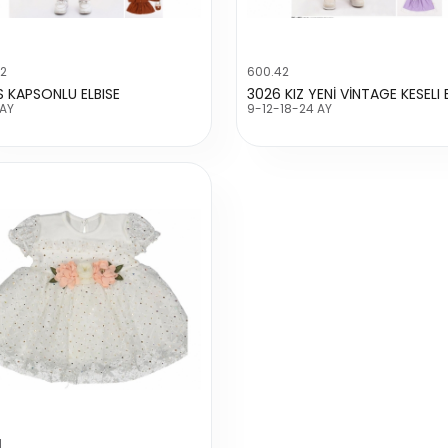
72
600.42
S KAPSONLU ELBISE
 AY
9-12-18-24 AY
1