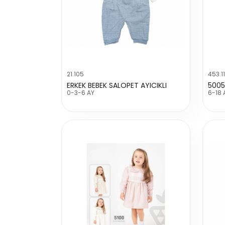
21.105
453.1
ERKEK BEBEK SALOPET AYICIKLI
5005
0-3-6 AY
6-18 