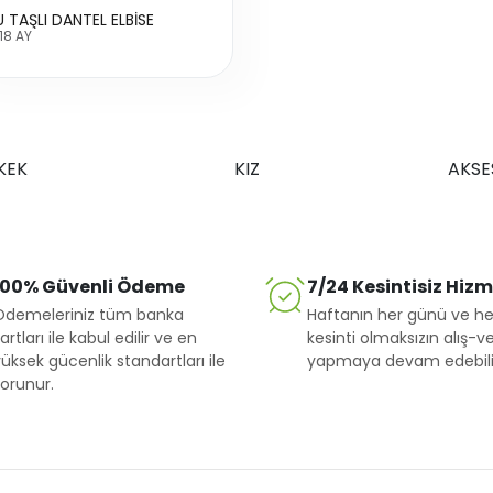
U TAŞLI DANTEL ELBİSE
18 AY
KEK
KIZ
AKSE
100% Güvenli Ödeme
7/24 Kesintisiz Hiz
Ödemeleriniz tüm banka
Haftanın her günü ve he
artları ile kabul edilir ve en
kesinti olmaksızın alış-ve
üksek gücenlik standartları ile
yapmaya devam edebilir
orunur.