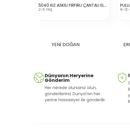
5040 KIZ ASKILI FIRFIRLI ÇANTALI ELBİSE
PULL
2-5 YAŞ
9-12-
YENİ DOĞAN
ER
Dünyanın Heryerine
Gönderim
Her nerede olursanız olun,
k
gönderileriniz Dünya'nın her
y
yerine hassasiyet ile gönderilir.
k