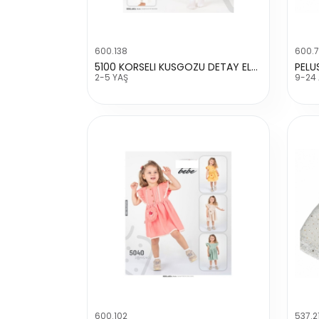
600.138
600.
5100 KORSELI KUSGOZU DETAY ELBISE
PELU
2-5 YAŞ
9-24
600.102
537.2