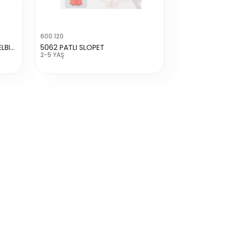
600.120
3026 KIZ YENİ VİNTAGE KESELI ELBISE
5062 PATLI SLOPET
2-5 YAŞ