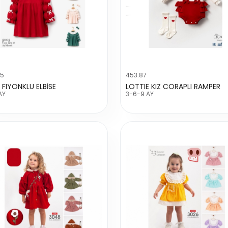
15
453.87
 FIYONKLU ELBİSE
LOTTIE KIZ CORAPLI RAMPER
AY
3-6-9 AY