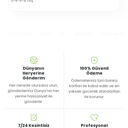
3-4-5-6 YAŞ
YENİ DOĞAN
ERKEK
KIZ
AKSESUAR
OKUL-MİLLİ B
Dünyanın
100% Güvenli
Heryerine
Ödeme
Gönderim
Ödemeleriniz tüm banka
Her nerede olursanız olun,
kartları ile kabul edilir ve en
gönderileriniz Dünya'nın her
yüksek gücenlik standartları
yerine hassasiyet ile
ile korunur.
gönderilir.
7/24 Kesintisiz
Profesyonel