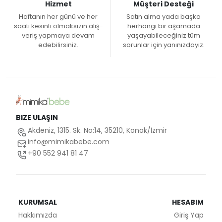
Hizmet
Müşteri Desteği
Haftanın her günü ve her
Satın alma yada başka
saati kesinti olmaksızın alış-
herhangi bir aşamada
veriş yapmaya devam
yaşayabileceğiniz tüm
edebilirsiniz.
sorunlar için yanınızdayız.
BIZE ULAŞIN
Akdeniz, 1315. Sk. No:14, 35210, Konak/İzmir
info@mimikabebe.com
+90 552 941 81 47
KURUMSAL
HESABIM
Hakkımızda
Giriş Yap