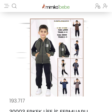
193.717
30003 ERKEK LİFE İS FERMUARLI