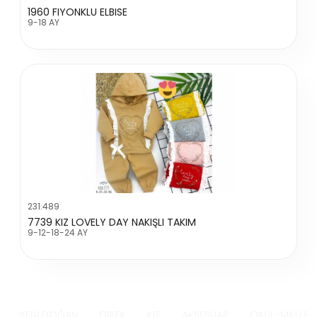
1960 FIYONKLU ELBISE
9-18 AY
231.489
7739 KIZ LOVELY DAY NAKIŞLI TAKIM
9-12-18-24 AY
YENİ DOĞAN
ERKEK
KIZ
AKSESUAR
OKUL-MİLLİ B