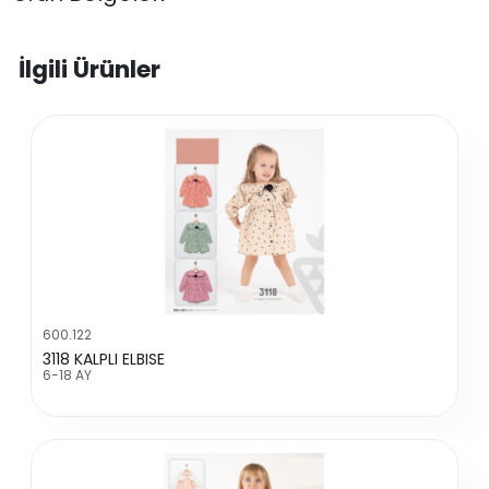
İlgili Ürünler
600.122
3118 KALPLI ELBISE
6-18 AY