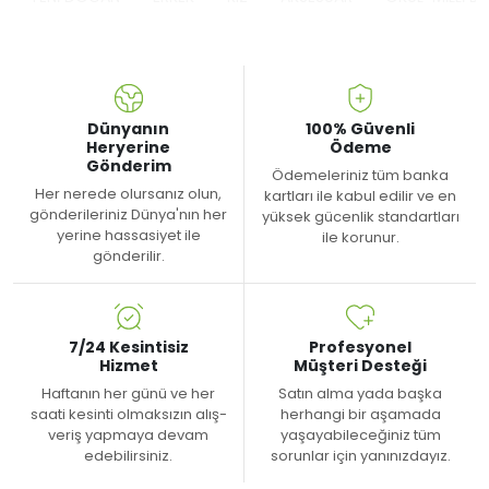
Dünyanın
100% Güvenli
Heryerine
Ödeme
Gönderim
Ödemeleriniz tüm banka
Her nerede olursanız olun,
kartları ile kabul edilir ve en
gönderileriniz Dünya'nın her
yüksek gücenlik standartları
yerine hassasiyet ile
ile korunur.
gönderilir.
7/24 Kesintisiz
Profesyonel
Hizmet
Müşteri Desteği
Haftanın her günü ve her
Satın alma yada başka
saati kesinti olmaksızın alış-
herhangi bir aşamada
veriş yapmaya devam
yaşayabileceğiniz tüm
edebilirsiniz.
sorunlar için yanınızdayız.