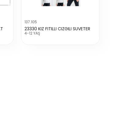
137.105
AT
23330 KIZ FITILLI CIZGILI SUVETER
4-12 YAŞ