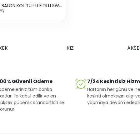
2776 BALON KOL TULLU FITILLI SWEAT
YAŞ
KEK
KIZ
AKSE
100% Güvenli Ödeme
7/24 Kesintisiz Hiz
Ödemeleriniz tüm banka
Haftanın her günü ve he
artları ile kabul edilir ve en
kesinti olmaksızın alış-ve
üksek gücenlik standartları ile
yapmaya devam edebilir
orunur.