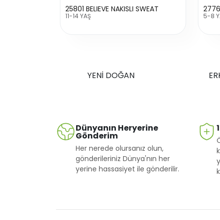
25801 BELIEVE NAKISLI SWEAT
11-14 YAŞ
5-8 
YENİ DOĞAN
ER
Dünyanın Heryerine
Gönderim
Her nerede olursanız olun,
k
gönderileriniz Dünya'nın her
y
yerine hassasiyet ile gönderilir.
k