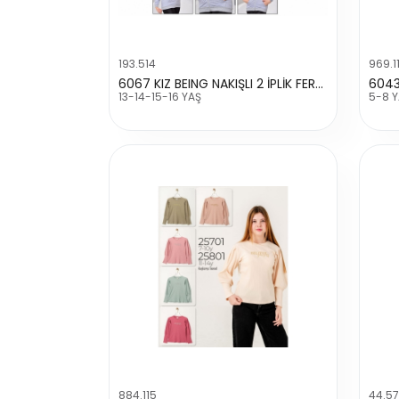
193.514
969.1
6067 KIZ BEING NAKIŞLI 2 İPLİK FERMUARLI HIRKA
6043
13-14-15-16 YAŞ
5-8 
884.115
44.5