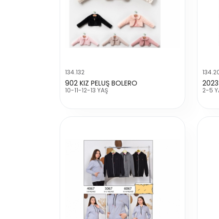
134.132
134.2
902 KIZ PELUŞ BOLERO
2023
10-11-12-13 YAŞ
2-5 Y