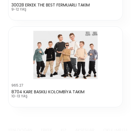
30028 ERKEK THE BEST FERMUARLI TAKIM
9-12 YAŞ
965.27
8704 KARE BASKILI KOLOMBİYA TAKIM
10-13 YAŞ
YENİ DOĞAN
ERKEK
KIZ
AKSESUAR
OKUL-MİLLİ B