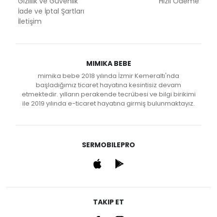
Gizlilik ve Güvenlik
Hızlı Ödeme
İade ve İptal Şartları
İletişim
MIMIKA BEBE
mimika bebe 2018 yılında İzmir Kemeraltı'nda
başladığımız ticaret hayatına kesintisiz devam
etmektedir. yılların perakende tecrübesi ve bilgi birikimi
ile 2019 yılında e-ticaret hayatına girmiş bulunmaktayız.
SERMOBILEPRO
TAKIP ET