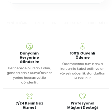
YENİ DOĞAN
ERKEK
KIZ
AKSESUAR
OKUL-MİLLİ B
Dünyanın
100% Güvenli
Heryerine
Ödeme
Gönderim
Ödemeleriniz tüm banka
Her nerede olursanız olun,
kartları ile kabul edilir ve en
gönderileriniz Dünya'nın her
yüksek gücenlik standartları
yerine hassasiyet ile
ile korunur.
gönderilir.
7/24 Kesintisiz
Profesyonel
Hizmet
Müşteri Desteği