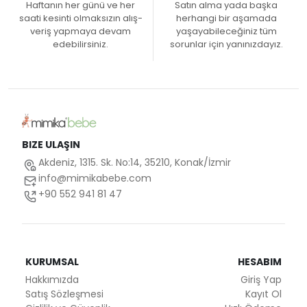
Haftanın her günü ve her
Satın alma yada başka
saati kesinti olmaksızın alış-
herhangi bir aşamada
veriş yapmaya devam
yaşayabileceğiniz tüm
edebilirsiniz.
sorunlar için yanınızdayız.
BIZE ULAŞIN
Akdeniz, 1315. Sk. No:14, 35210, Konak/İzmir
info@mimikabebe.com
+90 552 941 81 47
KURUMSAL
HESABIM
Hakkımızda
Giriş Yap
Satış Sözleşmesi
Kayıt Ol