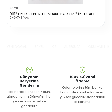
30.211
0612 ERKEK CEPLERİ FERMUARLI BASKISIZ 2 İP TEK ALT
5-6-7-8 YAŞ
YENİ DOĞAN
ERKEK
KIZ
AKSESUAR
OKUL-MİLLİ B
Dünyanın
100% Güvenli
Heryerine
Ödeme
Gönderim
Ödemeleriniz tüm banka
Her nerede olursanız olun,
kartları ile kabul edilir ve en
gönderileriniz Dünya'nın her
yüksek gücenlik standartları
yerine hassasiyet ile
ile korunur.
gönderilir.