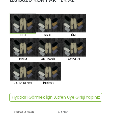
SIYAH
FÜME
BEJ
KREM
ANTRASİT
LACIVERT
KAHVERENGI
İNDİGO
Fiyatları Görmek İçin Lütfen Üye Girişi Yapınız
Paket Adedi
4 Adet