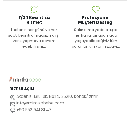
7/24 Kesintisiz
Profesyonel
Hizmet
Müşteri Desteği
Haftanın her günü ve her
Satın alma yada başka
saati kesinti olmaksızın alış-
herhangi bir aşamada
veriş yapmaya devam
yaşayabileceğiniz tüm
edebilirsiniz.
sorunlar için yanınızdayız.
BIZE ULAŞIN
Akdeniz, 1315. Sk. No:14, 35210, Konak/İzmir
info@mimikabebe.com
+90 552 941 81 47