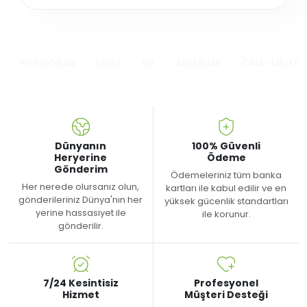
YENİ DOĞAN
ERKEK
KIZ
AKSESUAR
OKUL-MİLLİ B
Dünyanın
100% Güvenli
Heryerine
Ödeme
Gönderim
Ödemeleriniz tüm banka
Her nerede olursanız olun,
kartları ile kabul edilir ve en
gönderileriniz Dünya'nın her
yüksek gücenlik standartları
yerine hassasiyet ile
ile korunur.
gönderilir.
7/24 Kesintisiz
Profesyonel
Hizmet
Müşteri Desteği