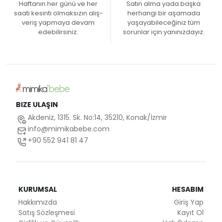
Haftanın her günü ve her
Satın alma yada başka
saati kesinti olmaksızın alış-
herhangi bir aşamada
veriş yapmaya devam
yaşayabileceğiniz tüm
edebilirsiniz.
sorunlar için yanınızdayız.
BIZE ULAŞIN
Akdeniz, 1315. Sk. No:14, 35210, Konak/İzmir
info@mimikabebe.com
+90 552 941 81 47
KURUMSAL
HESABIM
Hakkımızda
Giriş Yap
Satış Sözleşmesi
Kayıt Ol