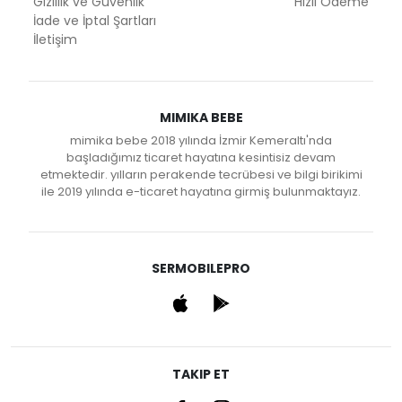
Gizlilik ve Güvenlik
Hızlı Ödeme
İade ve İptal Şartları
İletişim
MIMIKA BEBE
mimika bebe 2018 yılında İzmir Kemeraltı'nda
başladığımız ticaret hayatına kesintisiz devam
etmektedir. yılların perakende tecrübesi ve bilgi birikimi
ile 2019 yılında e-ticaret hayatına girmiş bulunmaktayız.
SERMOBILEPRO
TAKIP ET