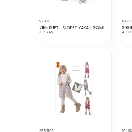
970.01
842.
7155 SÜETLİ SLOPET YAKALI GÖMLEKLI
3010
3-6 YAŞ
4-8 
255.503
191.18