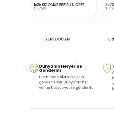
1525 KIZ OMUZ FIRFIRLI SLOPET
2-5 YAŞ
3-7 Y
YENİ DOĞAN
ER
Dünyanın Heryerine
Gönderim
Her nerede olursanız olun,
k
gönderileriniz Dünya'nın her
y
yerine hassasiyet ile gönderilir.
k