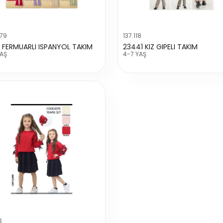
279
137.118
1 FERMUARLI ISPANYOL TAKIM
23441 KIZ GIPELI TAKIM
YAŞ
4-7 YAŞ
3