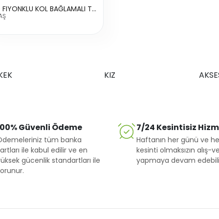
2070 FIYONKLU KOL BAĞLAMALI TAKIM
AŞ
KEK
KIZ
AKSE
100% Güvenli Ödeme
7/24 Kesintisiz Hiz
Ödemeleriniz tüm banka
Haftanın her günü ve he
artları ile kabul edilir ve en
kesinti olmaksızın alış-ve
üksek gücenlik standartları ile
yapmaya devam edebilir
orunur.