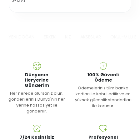
3-12 AY
YENİ DOĞAN
ERKEK
KIZ
AKSESUAR
OKUL-MİLLİ B
Dünyanın
100% Güvenli
Heryerine
Ödeme
Gönderim
Ödemeleriniz tüm banka
Her nerede olursanız olun,
kartları ile kabul edilir ve en
gönderileriniz Dünya'nın her
yüksek gücenlik standartları
yerine hassasiyet ile
ile korunur.
gönderilir.
7/24 Kesintisiz
Profesyonel