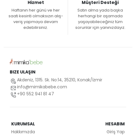
Hizmet
Müşteri Desteği
Haftanın her günü ve her
Satın alma yada başka
saati kesinti olmaksızın alış-
herhangi bir aşamada
veriş yapmaya devam
yaşayabileceğiniz tüm
edebilirsiniz.
sorunlar için yanınızdayız.
BIZE ULAŞIN
Akdeniz, 1315. Sk. No:14, 35210, Konak/İzmir
info@mimikabebe.com
+90 552 941 81 47
KURUMSAL
HESABIM
Hakkımızda
Giriş Yap