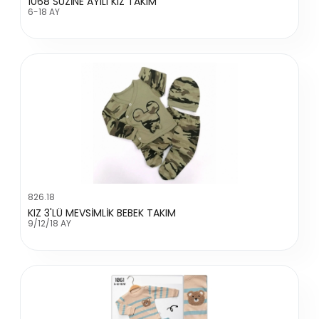
1068 SÜZİNE AYILI KIZ TAKIM
6-18 AY
826.18
KIZ 3'LÜ MEVSİMLİK BEBEK TAKIM
9/12/18 AY