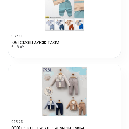
562.41
1061 CIZGILI AYICIK TAKIM
6-18 AY
975.25
0981 BISIKLET BASKILI GABARDIN TAKIM