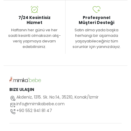
7/24 Kesintisiz
Profesyonel
Hizmet
Müşteri Desteği
Haftanın her günü ve her
Satın alma yada başka
saati kesinti olmaksızın alış-
herhangi bir aşamada
veriş yapmaya devam
yaşayabileceğiniz tüm
edebilirsiniz.
sorunlar için yanınızdayız.
BIZE ULAŞIN
Akdeniz, 1315. Sk. No:14, 35210, Konak/İzmir
info@mimikabebe.com
+90 552 941 81 47