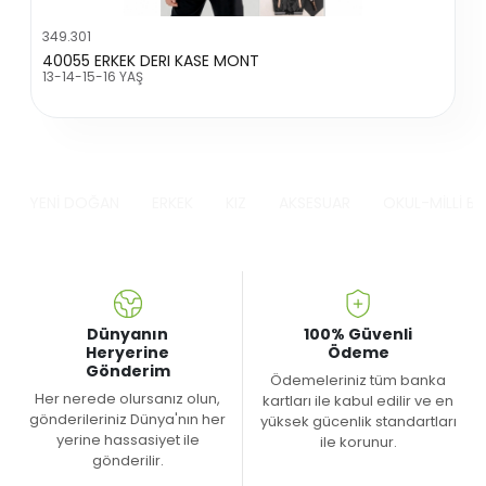
349.301
40055 ERKEK DERI KASE MONT
13-14-15-16 YAŞ
YENİ DOĞAN
ERKEK
KIZ
AKSESUAR
OKUL-MİLLİ B
Dünyanın
100% Güvenli
Heryerine
Ödeme
Gönderim
Ödemeleriniz tüm banka
Her nerede olursanız olun,
kartları ile kabul edilir ve en
gönderileriniz Dünya'nın her
yüksek gücenlik standartları
yerine hassasiyet ile
ile korunur.
gönderilir.