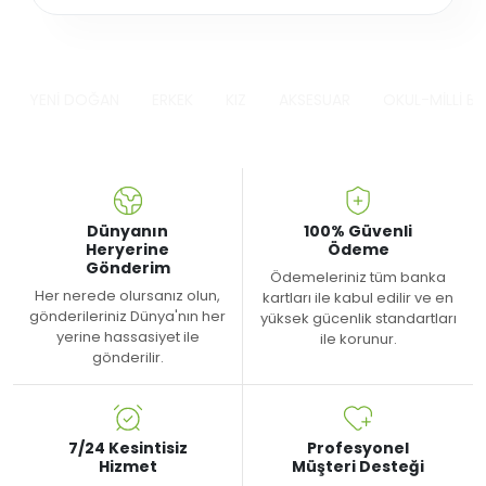
YENİ DOĞAN
ERKEK
KIZ
AKSESUAR
OKUL-MİLLİ B
Dünyanın
100% Güvenli
Heryerine
Ödeme
Gönderim
Ödemeleriniz tüm banka
Her nerede olursanız olun,
kartları ile kabul edilir ve en
gönderileriniz Dünya'nın her
yüksek gücenlik standartları
yerine hassasiyet ile
ile korunur.
gönderilir.
7/24 Kesintisiz
Profesyonel
Hizmet
Müşteri Desteği