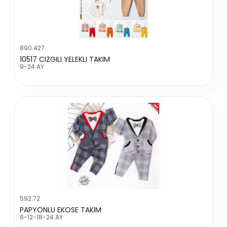
890.427
10517 CIZGILI YELEKLI TAKIM
9-24 AY
592.72
PAPYONLU EKOSE TAKIM
6-12-18-24 AY