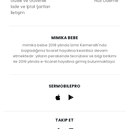
Gizlilik ve Güvenlik
Hızlı Ödeme
İade ve İptal Şartları
İletişim
MIMIKA BEBE
mimika bebe 2018 yılında İzmir Kemeraltı'nda
başladığımız ticaret hayatına kesintisiz devam
etmektedir. yılların perakende tecrübesi ve bilgi birikimi
ile 2019 yılında e-ticaret hayatına girmiş bulunmaktayız.
SERMOBILEPRO
TAKIP ET