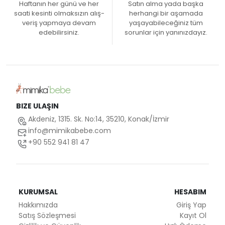
Haftanın her günü ve her
Satın alma yada başka
saati kesinti olmaksızın alış-
herhangi bir aşamada
veriş yapmaya devam
yaşayabileceğiniz tüm
edebilirsiniz.
sorunlar için yanınızdayız.
BIZE ULAŞIN
Akdeniz, 1315. Sk. No:14, 35210, Konak/İzmir
info@mimikabebe.com
+90 552 941 81 47
KURUMSAL
HESABIM
Hakkımızda
Giriş Yap
Satış Sözleşmesi
Kayıt Ol