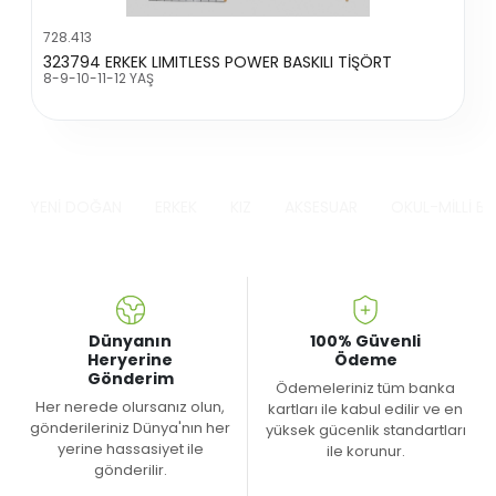
728.413
323794 ERKEK LIMITLESS POWER BASKILI TİŞÖRT
8-9-10-11-12 YAŞ
YENİ DOĞAN
ERKEK
KIZ
AKSESUAR
OKUL-MİLLİ B
Dünyanın
100% Güvenli
Heryerine
Ödeme
Gönderim
Ödemeleriniz tüm banka
Her nerede olursanız olun,
kartları ile kabul edilir ve en
gönderileriniz Dünya'nın her
yüksek gücenlik standartları
yerine hassasiyet ile
ile korunur.
gönderilir.