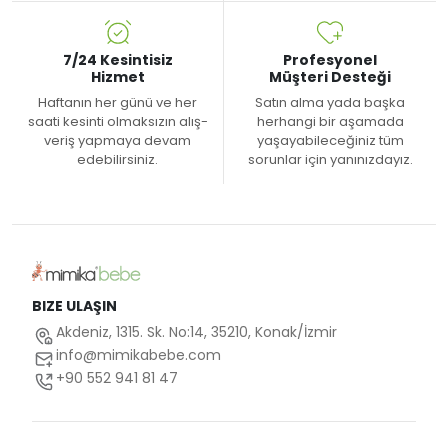
7/24 Kesintisiz
Profesyonel
Hizmet
Müşteri Desteği
Haftanın her günü ve her
Satın alma yada başka
saati kesinti olmaksızın alış-
herhangi bir aşamada
veriş yapmaya devam
yaşayabileceğiniz tüm
edebilirsiniz.
sorunlar için yanınızdayız.
BIZE ULAŞIN
Akdeniz, 1315. Sk. No:14, 35210, Konak/İzmir
info@mimikabebe.com
+90 552 941 81 47