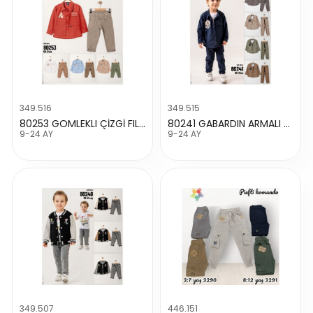
349.516
349.515
80253 GOMLEKLI ÇİZGİ FILM KARAKTERLI TAKIM
80241 GABARDIN ARMALI TAKIM
9-24 AY
9-24 AY
349.507
446.151