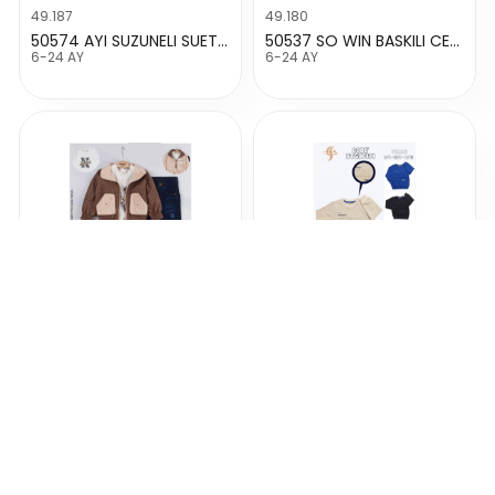
49.187
49.180
50574 AYI SUZUNELI SUET CEKETLI TAKIM
50537 SO WIN BASKILI CEKETLOI TAKIM
6-24 AY
6-24 AY
49.179
78.583
DONİNO 50575 (4LU) CIFT TARAFLI SUET
00114 FIRE GOFRE BASKILI SWEAT
6-24 AY
9-12 YAŞ