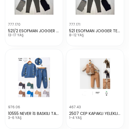
777.170
777.171
521/2 ESOFMAN JOGGER TEK ALT
521 ESOFMAN JOGGER TEK ALT
13-17 YAŞ
8-12 YAŞ
976.06
467.43
10555 NEVER İS BASKILI TAKIM
2507 CEP KAPAKLI YELEKLI TAKIM
3-6 YAŞ
1-4 YAŞ