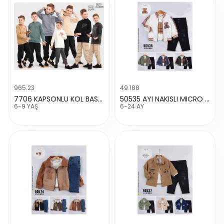
965.23
49.188
7706 KAPSONLU KOL BASKLI TAKIM
50535 AYI NAKISLI MICRO CEKETLI TAKIM
6-9 YAŞ
6-24 AY