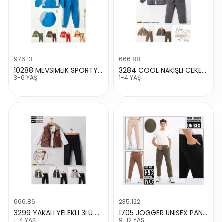
976.13
666.88
10288 MEVSIMLIK SPORTY TAKIM
3284 COOL NAKIŞLI CEKETLI TAKIM
3-6 YAŞ
1-4 YAŞ
666.86
235.122
3299 YAKALI YELEKLI 3LÜ TAKIM
1705 JOGGER UNISEX PANTALON
1-4 YAŞ
9-12 YAŞ