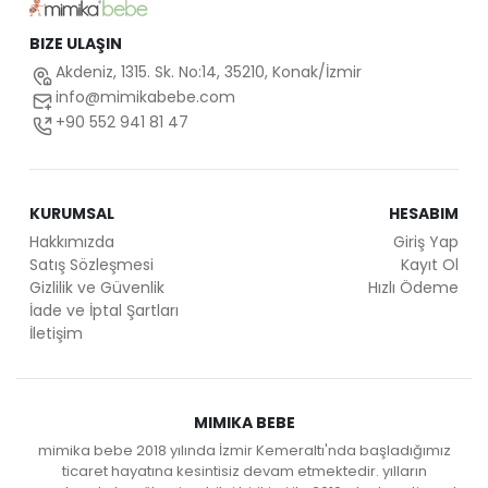
BIZE ULAŞIN
Akdeniz, 1315. Sk. No:14, 35210, Konak/İzmir
info@mimikabebe.com
+90 552 941 81 47
KURUMSAL
HESABIM
Hakkımızda
Giriş Yap
Satış Sözleşmesi
Kayıt Ol
Gizlilik ve Güvenlik
Hızlı Ödeme
İade ve İptal Şartları
İletişim
MIMIKA BEBE
mimika bebe 2018 yılında İzmir Kemeraltı'nda başladığımız
ticaret hayatına kesintisiz devam etmektedir. yılların