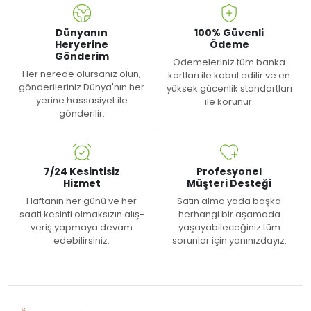
Dünyanın
100% Güvenli
Heryerine
Ödeme
Gönderim
Ödemeleriniz tüm banka
Her nerede olursanız olun,
kartları ile kabul edilir ve en
gönderileriniz Dünya'nın her
yüksek gücenlik standartları
yerine hassasiyet ile
ile korunur.
gönderilir.
7/24 Kesintisiz
Profesyonel
Hizmet
Müşteri Desteği
Haftanın her günü ve her
Satın alma yada başka
saati kesinti olmaksızın alış-
herhangi bir aşamada
veriş yapmaya devam
yaşayabileceğiniz tüm
edebilirsiniz.
sorunlar için yanınızdayız.