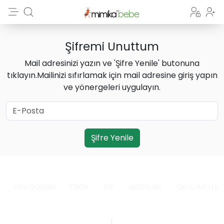
Şifremi Unuttum
Mail adresinizi yazın ve 'Şifre Yenile' butonuna
tıklayın.Mailinizi sıfırlamak için mail adresine giriş yapın
ve yönergeleri uygulayın.
Şifre Yenile
YENİ DOĞAN
ERKEK
KIZ
AKSESUAR
OKUL-MİLLİ B