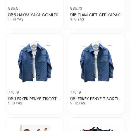
885.51
885.73
866 HAKİM YAKA GÖMLEK
916 FLAM CIFT CEP KAPAKLI GOMLEK
11-14 YAŞ
3-6 YAŞ
770.18
770.19
960 ERKEK PENYE TISORTLU GOMLEK
961 ERKEK PENYE TISORTLU GOMLEK
5-8 YAŞ
9-12 YAŞ