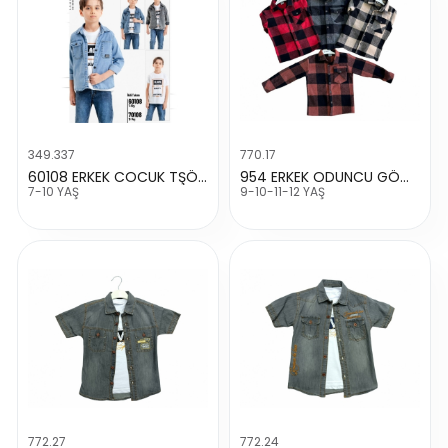
349.337
770.17
60108 ERKEK COCUK TŞÖRTLÜ KOT GÖMLEK
954 ERKEK ODUNCU GÖMLEĞİ
7-10 YAŞ
9-10-11-12 YAŞ
772.27
772.24