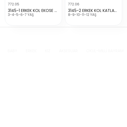
772.05
772.06
3145-1 ERKEK KOL EKOSE KATLAMALI BASKILI GÖ
3145-2 ERKEK KOL KATLAMALI BASKILI GOMLEK
3-4-5-6-7 YAŞ
8-9-10-11-12 YAŞ
BABY
ERKEK
KIZ
AKSESUAR
OKUL-MİLLİ BAYRAM K
Dünyanın
100% Güvenli
Heryerine
Ödeme
Gönderim
Ödemeleriniz tüm banka
Her nerede olursanız olun,
kartları ile kabul edilir ve en
gönderileriniz Dünya'nın her
yüksek gücenlik standartları
yerine hassasiyet ile
ile korunur.
gönderilir.