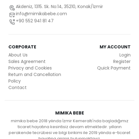
Akdeniz, 1315. Sk. No:14, 35210, Konak/İzmir
info@mimikabebe.com
+90 552 941 81 47
CORPORATE
MY ACCOUNT
About Us
Login
Sales Agreement
Register
Privacy and Cookies
Quick Payment
Return and Cancellation
Policy
Contact
MIMIKA BEBE
mimika bebe 2018 yılında İzmir Kemeraltı'nda başladığımız
ticaret hayatına kesintisiz devam etmektedir. yılların
perakende tecrübesi ve bilgi birikimi ile 2019 yılında e-ticaret
hayatına girmiş bulunmaktayız.