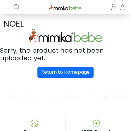
NOEL
Sorry, the product has not been
uploaded yet.
Return to Homepage
BABY
ERKEK
KIZ
AKSESUAR
OKUL-MİLLİ BAYRAM K