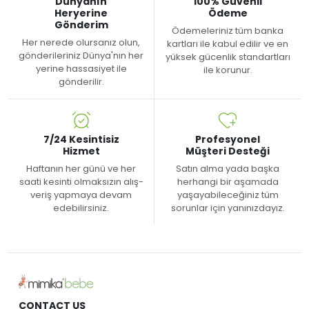
Dünyanın
100% Güvenli
Heryerine
Ödeme
Gönderim
Ödemeleriniz tüm banka
Her nerede olursanız olun,
kartları ile kabul edilir ve en
gönderileriniz Dünya'nın her
yüksek gücenlik standartları
yerine hassasiyet ile
ile korunur.
gönderilir.
7/24 Kesintisiz
Profesyonel
Hizmet
Müşteri Desteği
Haftanın her günü ve her
Satın alma yada başka
saati kesinti olmaksızın alış-
herhangi bir aşamada
veriş yapmaya devam
yaşayabileceğiniz tüm
edebilirsiniz.
sorunlar için yanınızdayız.
CONTACT US