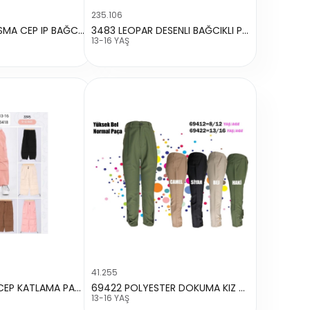
235.106
3472 HAM YAPISMA CEP IP BAĞCIKL PANTALON
3483 LEOPAR DESENLI BAĞCIKLI PANTALON
13-16 YAŞ
41.255
3395 PARASUT CEP KATLAMA PANTALON
69422 POLYESTER DOKUMA KIZ PANTALON
13-16 YAŞ