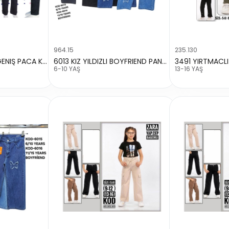
964.15
235.130
68362 YÜKSEK BEL GENIŞ PACA KOMANDO CEP PANTALON
6013 KIZ YILDIZLI BOYFRIEND PANTALON
6-10 YAŞ
13-16 YAŞ