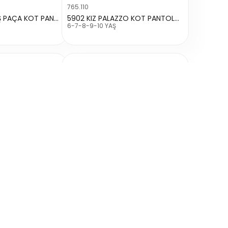
765.110
59453 KIZ GENİŞ PAÇA KOT PANTOLON
5902 KIZ PALAZZO KOT PANTOLON
6-7-8-9-10 YAŞ
235.83
66862 KIZ BOL PAÇA KOMANDO CEPLİ KOT PANTOLON
3415 KIZ YÜKSEK BEL İSPANYOL PAÇA KOT PANTOLON
13-14-15-16 YAŞ