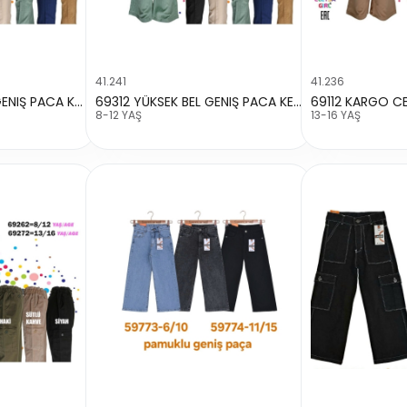
41.241
41.236
69322 YÜKSEK BEL GENIŞ PACA KETEN
69312 YÜKSEK BEL GENIŞ PACA KETEN
8-12 YAŞ
13-16 YAŞ