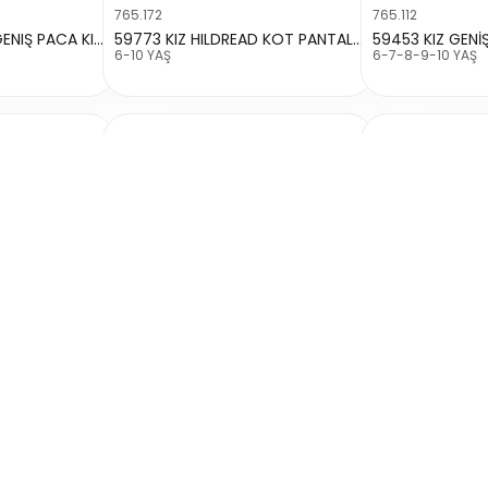
765.172
765.112
69272 YÜKSEK BEL GENIŞ PACA KIZ KOT
59773 KIZ HILDREAD KOT PANTALON
6-10 YAŞ
6-7-8-9-10 YAŞ
41.155
41.154
5902 KIZ PALAZZO KOT PANTOLON
66872 KIZ BOL PAÇA KOMANDO CEPLİ KOT PANTOLON
13-14-15-16 YAŞ
8-9-10-11-12 YAŞ