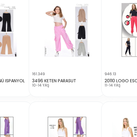
161.349
946.13
NÜ ISPANYOL
3496 KETEN PARASUT
20110 LOGO ES
10-14 YAŞ
11-14 YAŞ