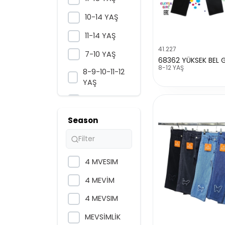
10-14 YAŞ
11-14 YAŞ
41.227
7-10 YAŞ
8-12 YAŞ
8-9-10-11-12
YAŞ
3-7 YAŞ
5-9 YAŞ
Season
13-16 YAŞ
9-12 YAŞ
4 MVESIM
10-11-12-13-14
4 MEVİM
YAŞ
4 MEVSIM
5-6-7-8-9
YAŞ
MEVSİMLİK