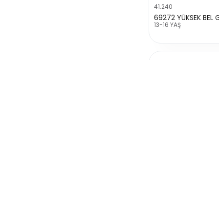
41.240
13-16 YAŞ
765.111
11-12-13-14-15 YAŞ