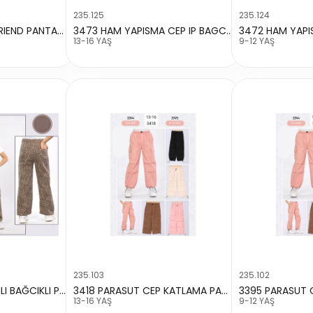
235.125
235.124
6016 KELEBEK BOY FRIEND PANTALON
3473 HAM YAPISMA CEP IP BAGCIK PANTALON
13-16 YAŞ
9-12 YAŞ
235.103
235.102
3482 LEOPAR DESENLI BAĞCIKLI PANTALON
3418 PARASUT CEP KATLAMA PANTALON
13-16 YAŞ
9-12 YAŞ