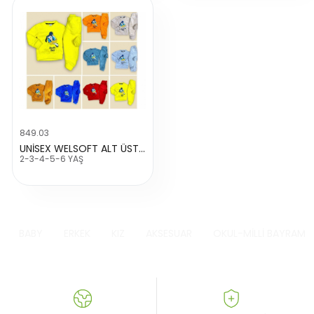
849.03
UNİSEX WELSOFT ALT ÜST TAKIM
2-3-4-5-6 YAŞ
BABY
ERKEK
KIZ
AKSESUAR
OKUL-MİLLİ BAYRAM K