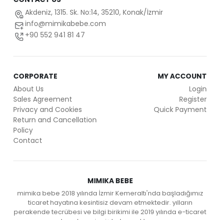
Akdeniz, 1315. Sk. No:14, 35210, Konak/İzmir
info@mimikabebe.com
+90 552 941 81 47
CORPORATE
MY ACCOUNT
About Us
Login
Sales Agreement
Register
Privacy and Cookies
Quick Payment
Return and Cancellation
Policy
Contact
MIMIKA BEBE
mimika bebe 2018 yılında İzmir Kemeraltı'nda başladığımız
ticaret hayatına kesintisiz devam etmektedir. yılların
perakende tecrübesi ve bilgi birikimi ile 2019 yılında e-ticaret