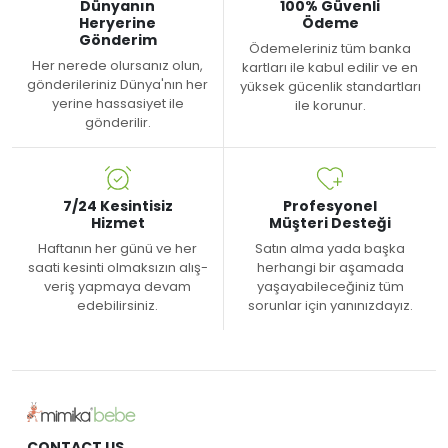
Dünyanın
100% Güvenli
Heryerine
Ödeme
Gönderim
Ödemeleriniz tüm banka
Her nerede olursanız olun,
kartları ile kabul edilir ve en
gönderileriniz Dünya'nın her
yüksek gücenlik standartları
yerine hassasiyet ile
ile korunur.
gönderilir.
7/24 Kesintisiz
Profesyonel
Hizmet
Müşteri Desteği
Haftanın her günü ve her
Satın alma yada başka
saati kesinti olmaksızın alış-
herhangi bir aşamada
veriş yapmaya devam
yaşayabileceğiniz tüm
edebilirsiniz.
sorunlar için yanınızdayız.
CONTACT US